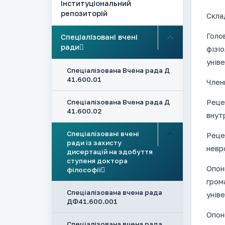
Інституціональний
репозиторій
Склад
Голо
Спеціалізовані вчені
ради
фізіо
унів
Спеціалізована Вчена рада Д
41.600.01
Член
Реце
Спеціалізована Вчена рада Д
41.600.02
внут
Спеціалізовані вчені
Реце
ради із захисту
невр
дисертацій на здобуття
ступеня доктора
Опон
філософії
гром
Спеціалізована вчена рада
унів
ДФ41.600.001
Опон
Спеціалізована вчена рада