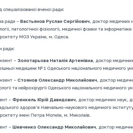
 спеціалізованої вченої ради:
ва ради –
Вастьянов Руслан Сергійович
, доктор медичних 
логії, патологічної фізіології, медичної фізики та інформати
ерситету МОЗ України, м. Одеса.
и ради:
нзент –
Золотарьова Наталія Артемівна
, доктор медични
рішньої медицини № 1 Одеського національного медичного уні
нзент –
Стоянов Олександр Миколайович
, доктор медичн
ології та нейрохірургії Одеського національного медичного у
ент –
Френкель Юрій Давидович
, доктор медичних наук, 
адського здоров’я Навчально-наукового медичного інститут
ерситету імені Петра Могили, м. Миколаїв.
ент –
Шевченко Олександр Миколайович
, доктор медичн