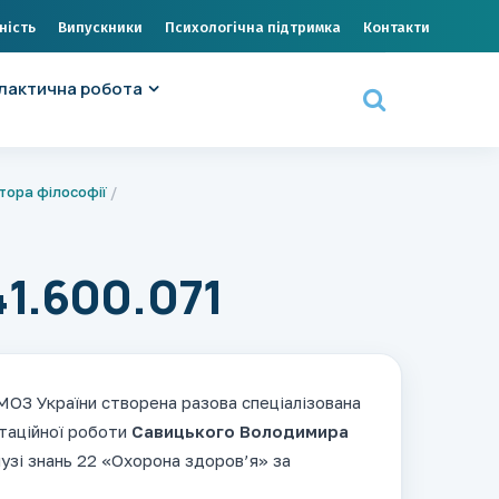
ність
Випускники
Психологічна підтримка
Контакти
лактична робота
тора філософії
1.600.071
ОЗ України створена разова спеціалізована
ртаційної роботи
Савицьк
ого
Володимир
а
узі знань 22 «Охорона здоров’я» за