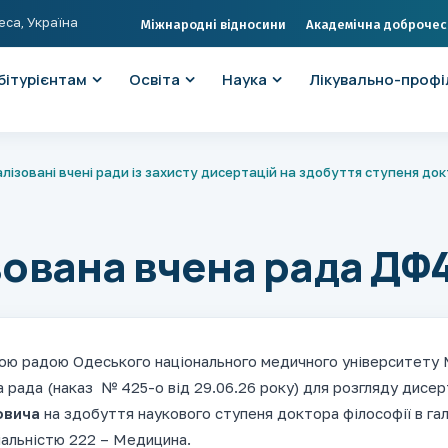
еса, Україна
Міжнародні відносини
Академічна доброчес
бітурієнтам
Освіта
Наука
Лікувально-профі
лізовані вчені ради із захисту дисертацій на здобуття ступеня док
зована вчена рада ДФ4
ою радою Одеського національного медичного університету М
а рада (наказ № 425-о від 29.06.26 року) для розгляду дисе
ович
а
на здобуття наукового ступеня доктора філософії в гал
іальністю 222 – Медицина.