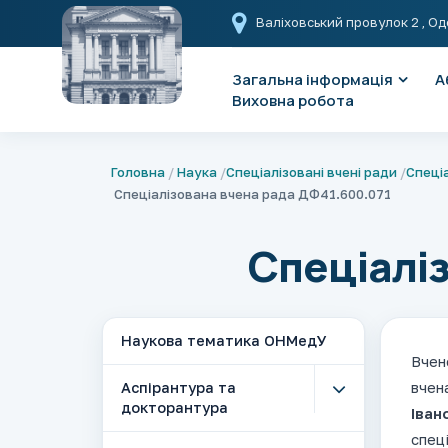
Валіховський провулок 2
, Од
Загальна інформація
А
Виховна робота
Головна
Наука
Спеціалізовані вчені ради
Спеціа
Спеціалізована вчена рада ДФ41.600.071
Спеціалі
Наукова тематика ОНМедУ
Вчен
вчен
Аспірантура та
докторантура
Іван
спец