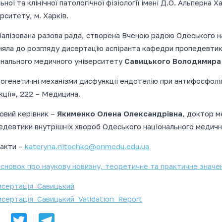
ьної та клінічної патологічної фізіології імені Д.О. Альперна
рситету, м. Харків.
іалізована разова рада, створена Вченою радою Одеського н
няла до розгляду дисертацію аспіранта кафедри пропедевтик
онального медичного університету
Савицьк
ого
Володимир
а
огенетичні механізми дисфункції ендотелію при антифосфоліп
ції
»,
222 – Медицина.
овий керівник –
Якименко Олена Олександрівна
, доктор м
едевтики внутрішніх хвороб Одеського національного медично
акти –
kateryna.nitochko@onmedu.edu.ua
сновок про наукову новизну, теоретичне та практичне значе
сертація_Савицький
сертація_Савицький_Validation_Report
Facebook
Twitter
Telegram