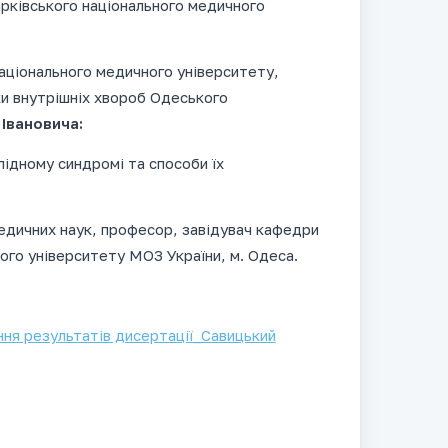
 Харківського національного медичного
аціонального медичного університету,
и внутрішніх хвороб Одеського
Іванович
а:
ідному синдромі та способи їх
едичних наук, професор, завідувач кафедри
го університету МОЗ України, м. Одеса.
ння результатів дисертації_Савицький