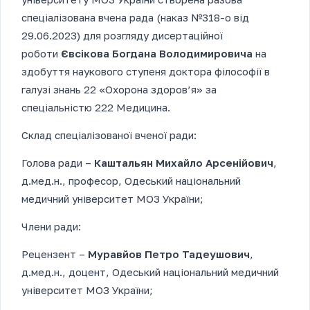
спеціалізована вчена рада (наказ №318-о від
29.06.2023) для розгляду дисертаційної
роботи
Євсікова Богдана Володимировича
на
здобуття наукового ступеня доктора філософії в
галузі знань 22 «Охорона здоров’я» за
спеціальністю 222 Медицина.
Склад спеціалізованої вченої ради:
Голова ради –
Каштальян Михайло Арсенійович
,
д.мед.н., професор, Одеський національний
медичний університет МОЗ України;
Члени ради:
Рецензент –
Муравйов Петро Тадеушович
,
д.мед.н., доцент, Одеський національний медичний
університет МОЗ України;