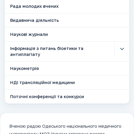
Рада молодих вчених
Видавнича діяльність
Наукові журнали
Інформація з питань біоетики та
антиплагіату
Наукометрія
НДІ трансляційної медицини
Поточні конференції та конкурси
Вченою радою Одеського національного медичного
університету МОЗ України створена разова