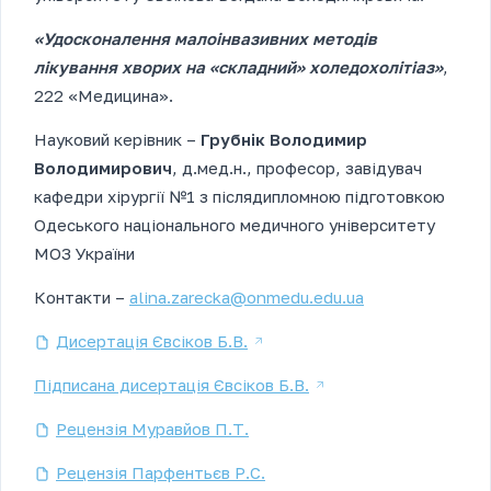
«Удосконалення малоінвазивних методів
лікування хворих на «складний» холедохолітіаз»
,
222 «Медицина».
Науковий керівник –
Грубнік Володимир
Володимирович
, д.мед.н., професор, завідувач
кафедри хірургії №1 з післядипломною підготовкою
Одеського національного медичного університету
МОЗ України
Контакти –
alina.zarecka@onmedu.edu.ua
Дисертація Євсіков Б.В.
Підписана дисертація Євсіков Б.В.
Рецензія Муравйов П.Т.
Рецензія Парфентьєв Р.С.