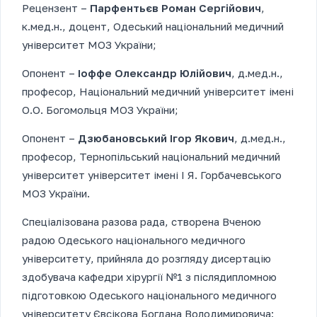
Рецензент –
Парфентьєв Роман Сергійович
,
к.мед.н., доцент, Одеський національний медичний
університет МОЗ України;
Опонент –
Іоффе Олександр Юлійович
, д.мед.н.,
професор, Національний медичний університет імені
О.О. Богомольця МОЗ України;
Опонент –
Дзюбановський Ігор Якович
, д.мед.н.,
професор, Тернопільський національний медичний
університет університет імені І Я. Горбачевського
МОЗ України.
Спеціалізована разова рада, створена Вченою
радою Одеського національного медичного
університету, прийняла до розгляду дисертацію
здобувача кафедри хірургії №1 з післядипломною
підготовкою Одеського національного медичного
університету Євсікова Богдана Володимировича: