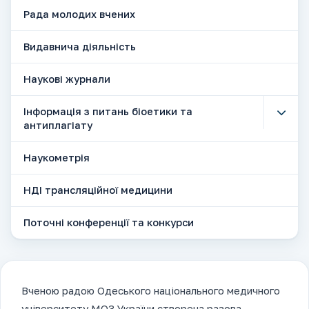
Рада молодих вчених
Видавнича діяльність
Наукові журнали
Інформація з питань біоетики та
антиплагіату
Наукометрія
НДІ трансляційної медицини
Поточні конференції та конкурси
Вченою радою Одеського національного медичного
університету МОЗ України створена разова