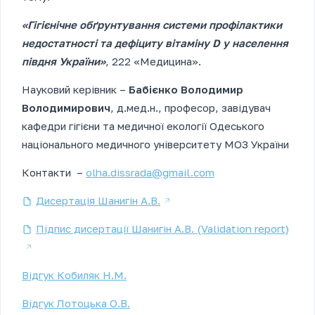
«Гігієнічне обґрунтування системи профілактики
недостатності та дефіциту вітаміну
D
у населення
півдня України»
, 222 «Медицина».
Науковий керівник –
Бабієнко Володимир
Володимирович
, д.мед.н., професор, завідувач
кафедри гігієни та медичної екології Одеського
національного медичного університету МОЗ України
Контакти –
olha.dissrada@gmail.com
Дисертація Шанигін А.В.
Підпис дисертації Шанигін А.В. (Validation report)
Відгук Кобиляк Н.М.
Відгук Лотоцька О.В.