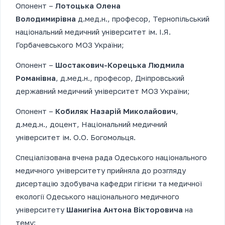
Опонент –
Лотоцька Олена
Володимирівна
д.мед.н., професор, Тернопільський
національний медичний університет ім. І.Я.
Горбачевського МОЗ України;
Опонент –
Шостакович-Корецька Людмила
Романівна
, д.мед.н., професор, Дніпровський
державний медичний університет МОЗ України;
Опонент –
Кобиляк Назарій Миколайович
,
д.мед.н., доцент, Національний медичний
університет ім. О.О. Богомольця.
Спеціалізована вчена рада Одеського національного
медичного університету прийняла до розгляду
дисертацію здобувача кафедри гігієни та медичної
екології Одеського національного медичного
університету
Шанигіна Антона Вікторовича
на
тему: