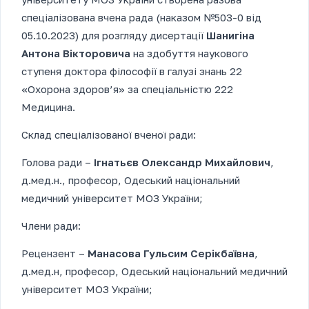
спеціалізована вчена рада (наказом №503-0 від
05.10.2023) для розгляду дисертації
Шанигіна
Антона Вікторовича
на здобуття наукового
ступеня доктора філософії в галузі знань 22
«Охорона здоров’я» за спеціальністю 222
Медицина.
Склад спеціалізованої вченої ради:
Голова ради –
Ігнатьєв Олександр Михайлович
,
д.мед.н., професор, Одеський національний
медичний університет МОЗ України;
Члени ради:
Рецензент –
Манасова Гульсим Серікбаївна
,
д.мед.н, професор, Одеський національний медичний
університет МОЗ України;