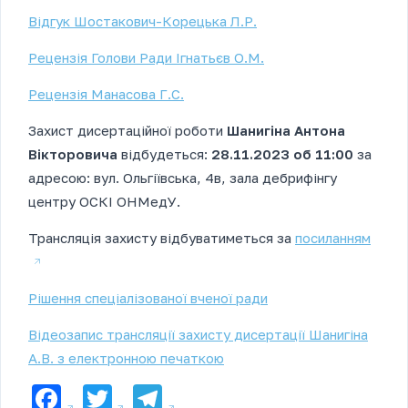
Відгук Шостакович-Корецька Л.Р.
Рецензія Голови Ради Ігнатьєв О.М.
Рецензія Манасова Г.С.
Захист дисертаційної роботи
Шанигіна Антона
Вікторовича
відбудеться:
28.11.2023 об 11:00
за
адресою: вул. Ольгіївська, 4в, зала дебрифінгу
центру ОСКІ ОНМедУ.
Трансляція захисту відбуватиметься за
посиланням
Рішення спеціалізованої вченої ради
Відеозапис трансляції захисту дисертації Шанигіна
А.В. з електронною печаткою
Facebook
Twitter
Telegram