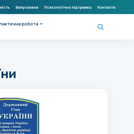
ність
Випускники
Психологічна підтримка
Контакти
лактична робота
їни