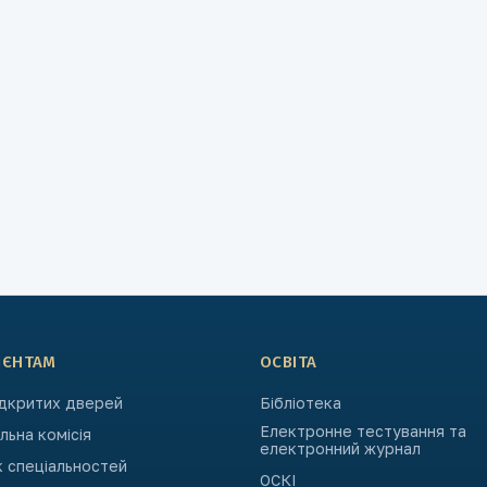
ІЄНТАМ
ОСВІТА
ідкритих дверей
Бібліотека
Електронне тестування та
ьна комісія
електронний журнал
к спеціальностей
ОСКІ