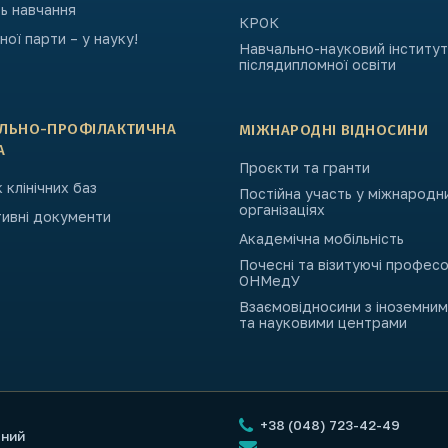
ь навчання
КРОК
ьної парти – у науку!
Навчально-науковий інститут
післядипломної освіти
АЛЬНО-ПРОФІЛАКТИЧНА
МІЖНАРОДНІ ВІДНОСИНИ
А
Проєкти та гранти
 клінічних баз
Постійна участь у міжнародн
організаціях
ивні документи
Академічна мобільність
Почесні та візитуючі профес
ОНМедУ
Взаємовідносини з іноземни
та науковими центрами
+38 (048) 723-42-49
чний