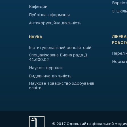
Вартіст
Кафедри
Зі шкіл
Публічна інформація
Антикорупційна діяльність
ЛІКУВ
НАУКА
РОБОТ
Інституціональний репозиторій
Перелік
Спеціалізована Вчена рада Д
41.600.02
Нормат
Наукові журнали
Видавнича діяльність
Наукове товариство здобувачів
освіти
© 2017 Одеський національний меди