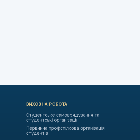
ВИХОВНА РОБОТА
Студентське самоврядування та
студентські організації
Первинна профспілкова організація
студентів