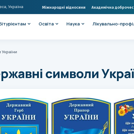
еса, Україна
Міжнародні відносини
Академічна доброчес
бітурієнтам
Освіта
Наука
Лікувально-профі
 України
ржавні символи Укра