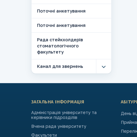
Поточні анкетування
Поточні анкетування
Рада стейкхолдерів
стоматологічного
факультету
Канал для звернень
ЗАГАЛЬНА ІНФОРМАЦІЯ
АБІТУР
Адміністрація університету та
День в
керівники підрозділів
Приймал
Вчена рада університету
Перелі
Факультети