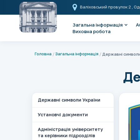
Валіховський провулок 2
, Од
Загальна інформація
А
Виховна робота
Головна
Загальна інформація
Державні символи
Де
Державні символи України
Установчі документи
Адміністрація університету
та керівники підрозділів