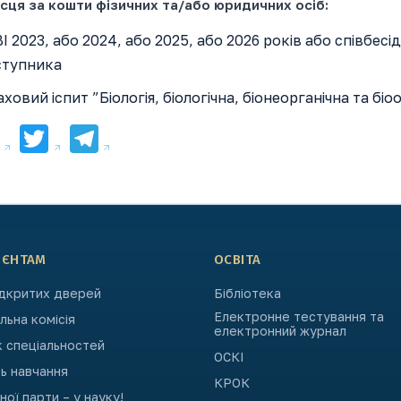
ісця за кошти фізичних та/або юридичних осіб:
І 2023, або 2024, або 2025, або 2026 років або співбесі
ступника
ховий іспит ”Біологія, біологічна, біонеорганічна та біоор
Facebook
Twitter
Telegram
ІЄНТАМ
ОСВІТА
ідкритих дверей
Бібліотека
Електронне тестування та
ьна комісія
електронний журнал
к спеціальностей
ОСКІ
ь навчання
КРОК
ьної парти – у науку!