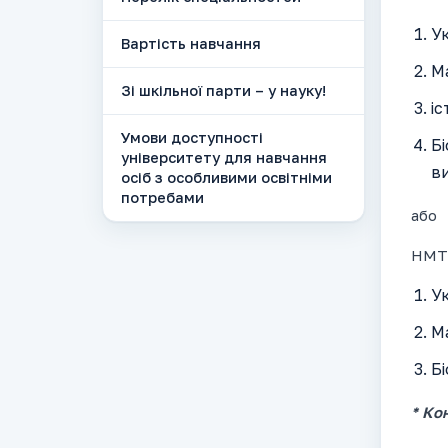
Ук
Вартість навчання
М
Зі шкільної парти – у науку!
іс
Умови доступності
Бі
університету для навчання
в
осіб з особливими освітніми
потребами
або
НМТ 
Ук
М
Бі
* Ко