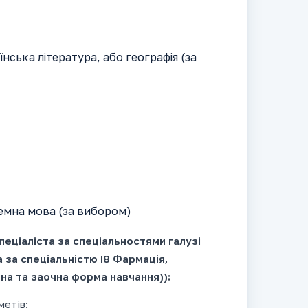
аїнська література, або географія (за
ноземна мова (за вибором)
пеціаліста за спеціальностями галузі
 за спеціальністю І8 Фармація,
на та заочна форма навчання)):
метів: