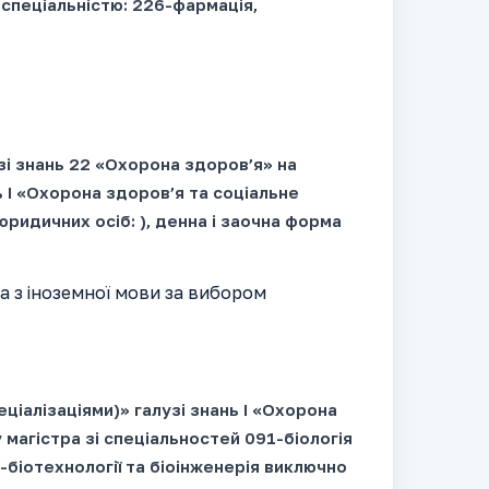
 спеціальністю: 226-фармація,
зі знань 22 «Охорона здоров’я» на
ь І «Охорона здоров’я та соціальне
ридичних осіб: ), денна і заочна форма
да з іноземної мови за вибором
еціалізаціями)» галузі знань І «Охорона
магістра зі спеціальностей 091-біологія
162-біотехнології та біоінженерія виключно