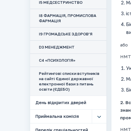
М
І5 МЕДСЕСТРИНСТВО
іс
І8 ФАРМАЦІЯ, ПРОМИСЛОВА
ФАРМАЦІЯ
Бі
в
І9 ГРОМАДСЬКЕ ЗДОРОВ’Я
або
D3 МЕНЕДЖМЕНТ
НМТ 
С4 «ПСИХОЛОГІЯ»
Ук
Рейтингові списки вступників
М
на сайті Єдиної державної
електронної бази з питань
освіти (ЄДЕБО)
Бі
2. В
День відкритих дверей
знан
Приймальна комісія
пром
НМТ 
Перелік спеціальностей