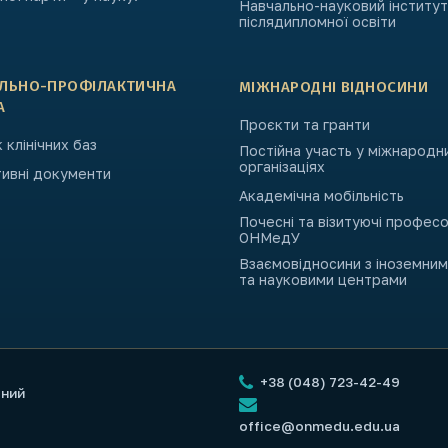
Навчально-науковий інститут
післядипломної освіти
АЛЬНО-ПРОФІЛАКТИЧНА
МІЖНАРОДНІ ВІДНОСИНИ
А
Проєкти та гранти
 клінічних баз
Постійна участь у міжнародн
організаціях
ивні документи
Академічна мобільність
Почесні та візитуючі профес
ОНМедУ
Взаємовідносини з іноземни
та науковими центрами
+38 (048) 723-42-49
чний
office@onmedu.edu.ua