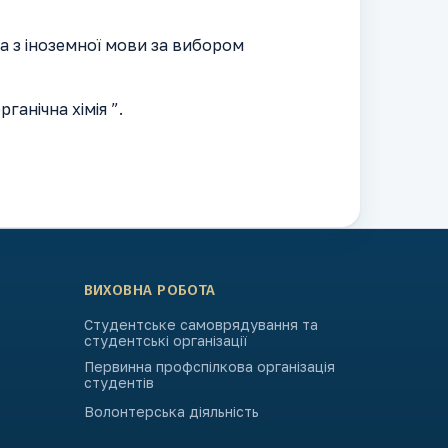
да з іноземної мови за вибором
ганічна хімія ”.
ВИХОВНА РОБОТА
Студентське самоврядування та
студентські організації
Первинна профспілкова організація
студентів
Волонтерська діяльність