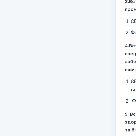
3.Вс
пром
ЄВ
Фа
4.Вс
спец
забе
навч
ЄВ
в
Фа
5. В
здор
та б