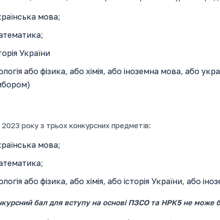
раїнська мова;
атематика;
торія України
ологія або фізика, або хімія, або іноземна мова, або укр
ибором)
2023 року з трьох конкурсних предметів:
раїнська мова;
атематика;
ологія або фізика, або хімія, або історія України, або і
нкурсний бал для вступу на основі ПЗСО та НРК5 не може б