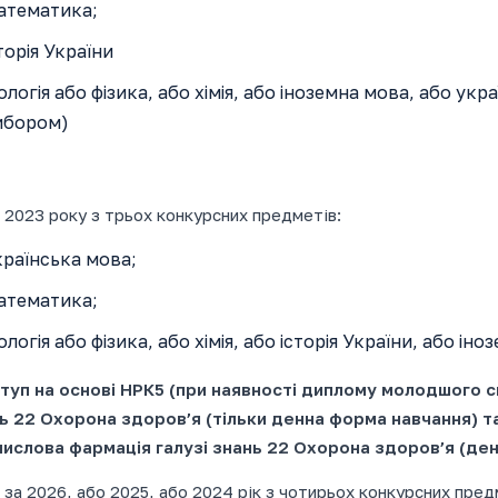
атематика;
торія України
ологія або фізика, або хімія, або іноземна мова, або укр
ибором)
2023 року з трьох конкурсних предметів:
раїнська мова;
атематика;
ологія або фізика, або хімія, або історія України, або і
ступ на основі НРК5 (при наявності диплому молодшого с
ь 22 Охорона здоров’я (тільки денна форма навчання) та
ислова фармація галузі знань 22 Охорона здоров’я (ден
за 2026, або 2025, або 2024 рік з чотирьох конкурсних пред