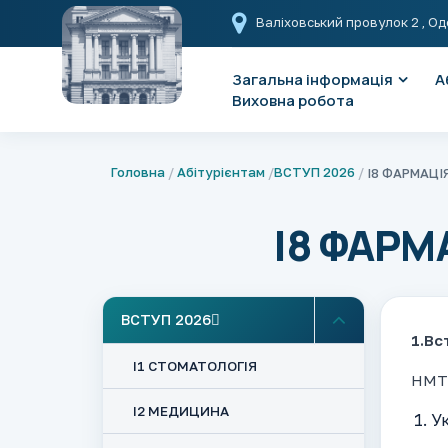
Валіховський провулок 2
, Од
Загальна інформація
А
Виховна робота
Головна
Абітурієнтам
ВСТУП 2026
І8 ФАРМАЦІ
І8 ФАР
ВСТУП 2026
1.Вс
І1 СТОМАТОЛОГІЯ
НМТ 
І2 МЕДИЦИНА
Ук