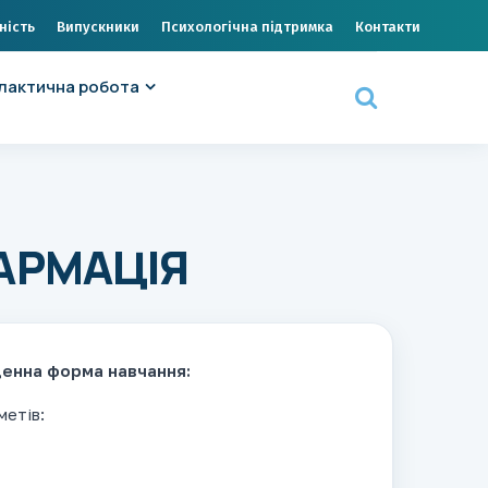
ність
Випускники
Психологічна підтримка
Контакти
лактична робота
АРМАЦІЯ
 денна форма навчання:
метів: