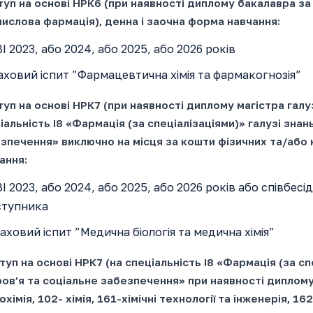
туп на основі НРК6 (при наявності диплому бакалавра за
ислова фармація), денна і заочна форма навчання:
І 2023, або 2024, або 2025, або 2026 років
ховий іспит ”Фармацевтична хімія та фармакогнозія”
туп на основі НРК7 (при наявності диплому магістра галу
іальність І8 «Фармація (за спеціалізаціями)» галузі знан
зпечення» виключно на місця за кошти фізичних та/або ю
ання:
І 2023, або 2024, або 2025, або 2026 років або співбесі
ступника
ховий іспит ”Медична біологія та медична хімія”
ступ на основі НРК7 (на спеціальність І8 «Фармація (за сп
ов’я та соціальне забезпечення» при наявності диплому 
іохімія, 102- хімія, 161-хімічні технології та інженерія, 