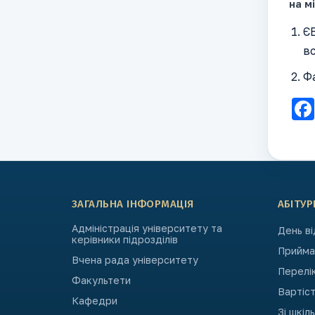
на м
ЄВ
в
Фа
ЗАГАЛЬНА ІНФОРМАЦІЯ
АБІТУР
Адміністрація університету та
День в
керівники підрозділів
Приймал
Вчена рада університету
Перелі
Факультети
Вартіст
Кафедри
Зі шкіл