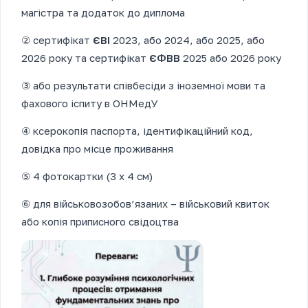
магістра та додаток до диплома
② сертифікат
ЄВІ
2023, або 2024, або 2025, або
2026 року та сертифікат
ЄФВВ
2025 або 2026 року
③ або результати співбесіди з іноземної мови та
фахового іспиту в ОНМедУ
④ ксерокопія паспорта, ідентифікаційний код,
довідка про місце проживання
⑤ 4 фотокартки (3 х 4 см)
⑥ для військовозобов’язаних – військовий квиток
або копія приписного свідоцтва