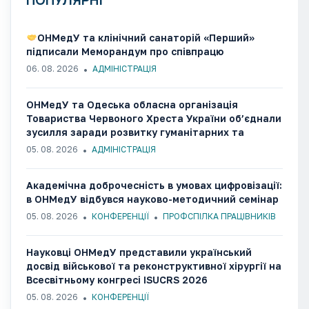
ПОПУЛЯРНІ
ОНМедУ та клінічний санаторій «Перший»
підписали Меморандум про співпрацю
06. 08. 2026
АДМІНІСТРАЦІЯ
ОНМедУ та Одеська обласна організація
Товариства Червоного Хреста України об’єднали
зусилля заради розвитку гуманітарних та
медико-соціальних ініціатив
05. 08. 2026
АДМІНІСТРАЦІЯ
Академічна доброчесність в умовах цифровізації:
в ОНМедУ відбувся науково-методичний семінар
05. 08. 2026
КОНФЕРЕНЦІЇ
ПРОФСПІЛКА ПРАЦІВНИКІВ
Науковці ОНМедУ представили український
досвід військової та реконструктивної хірургії на
Всесвітньому конгресі ISUCRS 2026
05. 08. 2026
КОНФЕРЕНЦІЇ