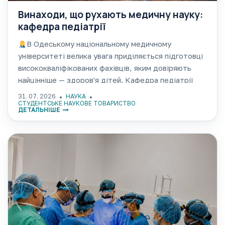
Винаходи, що рухають медичну науку:
кафедра педіатрії
В Одеському національному медичному
університеті велика увага приділяється підготовці
висококваліфікованих фахівців, яким довіряють
найцінніше — здоров'я дітей. Кафедра педіатрії
ОНМедУ є яскравим прикладом гармонійного
31. 07. 2026
НАУКА
поєднання 125-річних традицій, видатних наукових
СТУДЕНТСЬКЕ НАУКОВЕ ТОВАРИСТВО
ДЕТАЛЬНІШЕ
шкіл та інноваційних підходів сучасної медицини.
Від епохи Іллі Мечникова до