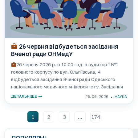
26 червня відбудеться засідання
Вченої ради ОНМедУ
26 червня 2026 р. о 10:00 год. в аудиторії №1
головного корпусу по вул. Ольгіївська, 4
відбудеться засідання Вченої ради Одеського
національного медичного університету. Засідання
відбудеться в очному режимі. Всі члени Вченої
ДЕТАЛЬНІШЕ
25. 06. 2026
НАУКА
ради і завідувачі кафедр запрошуються до
аудиторії №1.
1
2
3
…
174