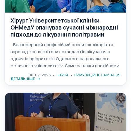
Хірург Університетської клініки
ОНМедУ опанував сучасні міжнародні
підходи до лікування політравми
Безперервний професійний розвиток лікарів та
впровадження світових стандартів лікування є
одним із пріоритетів Одеського національного
медичного університету. Саме завдяки постійному
навчанню та міжнародній співпраці фахівці
08. 07. 2026
НАУКА
СИМУЛЯЦІЙНЕ НАВЧАННЯ
ДЕТАЛЬНІШЕ
Університетської клініки вдосконалюють свої
знання й практичні навички, щоб надавати
пацієнтам висококваліфіковану медичну допомогу