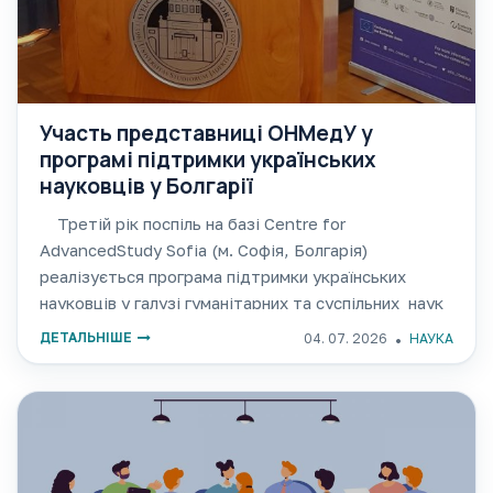
Участь представниці ОНМедУ у
програмі підтримки українських
науковців у Болгарії
Третій рік поспіль на базі Centre for
AdvancedStudy Sofia (м. Софія, Болгарія)
реалізується програма підтримки українських
науковців у галузі гуманітарних та суспільних наук
«SustainingUkrainian Scholarship (SUS)
ДЕТАЛЬНІШЕ
04. 07. 2026
НАУКА
Fellowship», що фінансується VolkswagenStiftung
(Німеччина). У весняному семестрі 2025–2026
академічного року серед