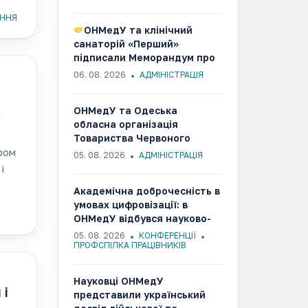
у
ННЯ
ОНМедУ та клінічний
санаторій «Перший»
підписали Меморандум про
співпрацю
06. 08. 2026
АДМІНІСТРАЦІЯ
ОНМедУ та Одеська
й
обласна організація
Товариства Червоного
ром
Хреста України об’єднали
05. 08. 2026
АДМІНІСТРАЦІЯ
зусилля заради розвитку
і
гуманітарних та медико-
Академічна доброчесність в
соціальних ініціатив
умовах цифровізації: в
ОНМедУ відбувся науково-
методичний семінар
05. 08. 2026
КОНФЕРЕНЦІЇ
ПРОФСПІЛКА ПРАЦІВНИКІВ
Науковці ОНМедУ
 і
представили український