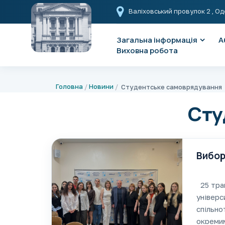
Валіховський провулок 2
, Од
Загальна інформація
А
Виховна робота
Головна
Новини
Студентське самоврядування
Сту
Вибор
25 трав
універс
спільно
окреми