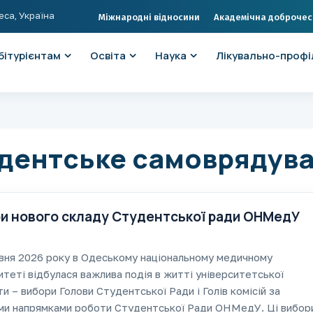
еса, Україна
Міжнародні відносини
Академічна доброчес
бітурієнтам
Освіта
Наука
Лікувально-профі
дентське самоврядув
и нового складу Студентської ради ОНМедУ
ня 2026 року в Одеському національному медичному
итеті відбулася важлива подія в житті університетської
ти – вибори Голови Студентської Ради і Голів комісій за
ми напрямками роботи Студентської Ради ОНМедУ. Ці вибор