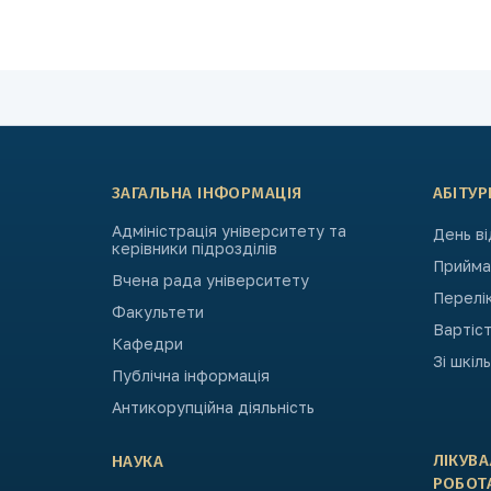
ЗАГАЛЬНА ІНФОРМАЦІЯ
АБІТУР
Адміністрація університету та
День в
керівники підрозділів
Приймал
Вчена рада університету
Перелі
Факультети
Вартіст
Кафедри
Зі шкіл
Публічна інформація
Антикорупційна діяльність
ЛІКУВ
НАУКА
РОБОТ