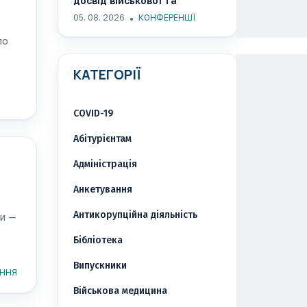
досвід військової та
реконструктивної хірургії на
05. 08. 2026
КОНФЕРЕНЦІЇ
,
Всесвітньому конгресі
ло
ISUCRS 2026
КАТЕГОРІЇ
COVID-19
Абітурієнтам
Адміністрація
Анкетування
Антикорупційна діяльність
ти —
Бібліотека
Випускники
ННЯ
Військова медицина