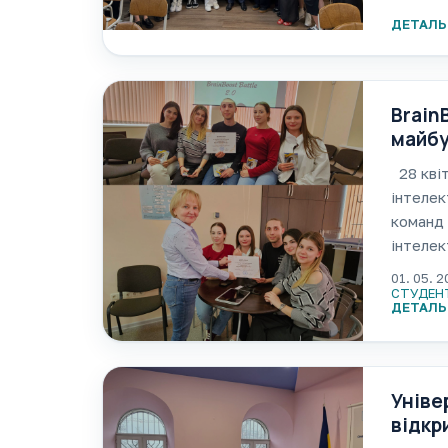
стали я
ДЕТАЛЬ
середо
Brain
майбу
28 квіт
інтелек
команд 
інтелек
перетво
01. 05. 
СТУДЕН
ДЕТАЛЬ
Уніве
відкр