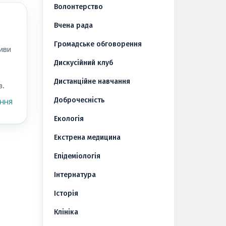
Волонтерство
Вчена рада
Громадське обговорення
иви
Дискусійний клуб
Дистанційне навчання
в.
у
Доброчесність
ННЯ
Екологія
Екстрена медицина
Епідеміологія
Інтернатура
Історія
Клініка