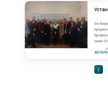
Устан
04 бере
прорект
профес
ради ОН
До скла
0
числі г
ДЕТАЛЬ
1