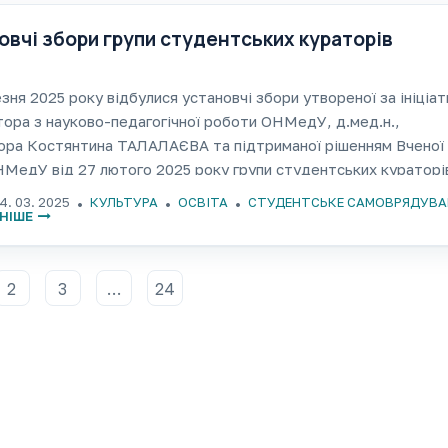
овчі збори групи студентських кураторів
зня 2025 року відбулися установчі збори утвореної за ініціат
ора з науково-педагогічної роботи ОНМедУ, д.мед.н.,
ора Костянтина ТАЛАЛАЄВА та підтриманої рішенням Вченої
МедУ від 27 лютого 2025 року групи студентських кураторі
ду Групи долучилися 16 небайдужих здобувачів освіти, в том
4. 03. 2025
КУЛЬТУРА
ОСВІТА
СТУДЕНТСЬКЕ САМОВРЯДУВА
олова
НІШЕ
2
3
…
24