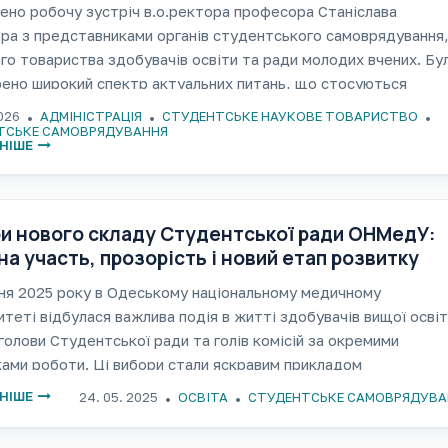
дими науковцями
но робочу зустріч в.о.ректора професора Станіслава
а з представниками органів студентського самоврядування
го товариства здобувачів освіти та ради молодих вчених. Бу
ено широкий спектр актуальних питань, що стосуються
у університетського середовища. Зокрема, йшлося про
2026
АДМІНІСТРАЦІЯ
СТУДЕНТСЬКЕ НАУКОВЕ ТОВАРИСТВО
ння ефективності взаємодії між адміністрацією і
ТСЬКЕ САМОВРЯДУВАННЯ
НІШЕ
и нового складу Студентської ради ОНМедУ:
на участь, прозорість і новий етап розвитку
нтського самоврядування
ня 2025 року в Одеському національному медичному
итеті відбулася важлива подія в житті здобувачів вищої осві
голови Студентської ради та голів комісій за окремими
ами роботи. Ці вибори стали яскравим прикладом
тичних процесів у студентському середовищі та
НІШЕ
24. 05. 2025
ОСВІТА
СТУДЕНТСЬКЕ САМОВРЯДУВА