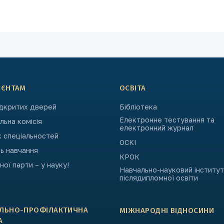
ІЄНТАМ
ОСВІТА
ідкритих дверей
Бібліотека
Електронне тестування та
ьна комісія
електронний журнал
к спеціальностей
ОСКІ
ь навчання
КРОК
ьної парти – у науку!
Навчально-науковий інститут
післядипломної освіти
АЛЬНО-ПРОФІЛАКТИЧНА
МІЖНАРОДНІ ВІДНОСИНИ
А