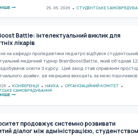
скравим прикладом демократичних процесів у студентськом
НІШЕ
25. 05. 2026
СТУДЕНТСЬКЕ САМОВРЯДУВА
вищі та
Boost Battle: інтелектуальний виклик для
тніх лікарів
ня на кафедрі пропедевтики педіатрії відбувся студентськи
туальний медичний турнір BrainBoostBattle, який об’єднав 12
здобувачів освіти 3 курсу. Цей захід став справжнім просто
туального драйву, де медицина виходить за межі підручників 
рюється на живу, динамічну гру
2026
КОНФЕРЕНЦІЇ
НАУКА
ОРГАНІЗАЦІЙНИЙ КОМІТЕТ
ТСЬКЕ САМОВРЯДУВАННЯ
НІШЕ
рситет продовжує системно розвивати
итий діалог між адміністрацією, студентством