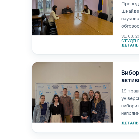
моло
Проведе
Шнайдер
науково
обговор
розвитк
31. 03. 
підвище
СТУДЕН
ДЕТАЛЬ
Вибор
актив
студе
19 трав
універс
вибори 
напрямк
демокра
ДЕТАЛЬ