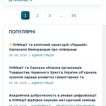
ДЕТАЛЬНІШЕ
Інтернет посилань надає можливість завантажити
необхідний матеріал одразу
1
2
3
…
45
ПОПУЛЯРНІ
ОНМедУ та клінічний санаторій «Перший»
підписали Меморандум про співпрацю
06. 08. 2026
АДМІНІСТРАЦІЯ
ОНМедУ та Одеська обласна організація
Товариства Червоного Хреста України об’єднали
зусилля заради розвитку гуманітарних та
медико-соціальних ініціатив
05. 08. 2026
АДМІНІСТРАЦІЯ
Академічна доброчесність в умовах цифровізації:
в ОНМедУ відбувся науково-методичний семінар
05. 08. 2026
КОНФЕРЕНЦІЇ
ПРОФСПІЛКА ПРАЦІВНИКІВ