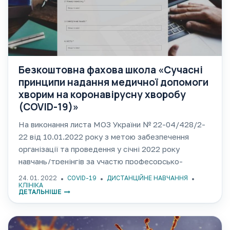
Безкоштовна фахова школа «Сучасні
принципи надання медичної допомоги
хворим на коронавірусну хворобу
(COVID-19)»
На виконання листа МОЗ України № 22-04/428/2-
22 від 10.01.2022 року з метою забезпечення
організації та проведення у січні 2022 року
навчань/тренінгів за участю професорсько-
викладацького складу кафедр інфекційних хвороб
24. 01. 2022
COVID-19
ДИСТАНЦІЙНЕ НАВЧАННЯ
закладів вищої медичної освіти, ОНМедУ пропонує
КЛІНІКА
ДЕТАЛЬНІШЕ
для лікарів-спеціалістів первинної, вторинної та
третинної