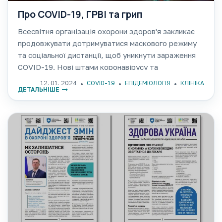
Про COVID-19, ГРВІ та грип
Всесвітня організація охорони здоров'я закликає
продовжувати дотримуватися маскового режиму
та соціальної дистанції, щоб уникнути зараження
COVID-19. Нові штами коронавірусу та
епідеміологічна ситуація в Одеському регіоні, що
12. 01. 2024
COVID-19
ЕПІДЕМІОЛОГІЯ
КЛІНІКА
ДЕТАЛЬНІШЕ
пов’язана не тільки з COVID-19, але й з іншими
ГРВІ, - в полі зору