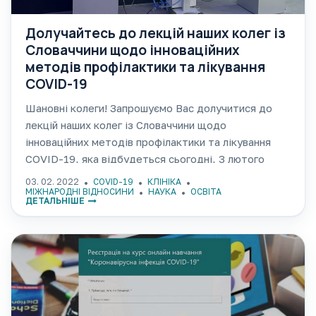
Долучайтесь до лекцій наших колег із
Словаччини щодо інноваційних
методів профілактики та лікування
COVID-19
Шановні колеги! Запрошуємо Вас долучитися до
лекцій наших колег із Словаччини щодо
інноваційних методів профілактики та лікування
COVID-19, яка відбудеться сьогодні, 3 лютого
2022 року о 12.00 за Київським часом. Долучитися
03. 02. 2022
COVID-19
КЛІНІКА
до заходу Ви можете за посиланням на ZOOM
МІЖНАРОДНІ ВІДНОСИНИ
НАУКА
ОСВІТА
ДЕТАЛЬНІШЕ
конференцію: