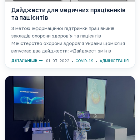
Дайджести для медичних працівників
та пацієнтів
З метою інформаційної підтримки працівників
закладів охорони здоров’я та пацієнтів
Міністерство охорони здоров’я України щомісяця
випускає два дайджести: «Дайджест змін в
охороні здоров’я» — збірник матеріалів, який буде
ДЕТАЛЬНІШЕ
01. 07. 2022
COVID-19
АДМІНІСТРАЦІЯ
корисним медичним працівникам та іншим фахівцям
сфери охорони здоров’я; «Здорова Україна» —