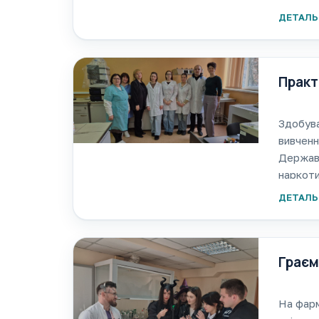
техноло
ДЕТАЛЬ
професі
Практ
Здобува
вивченн
Державн
наркоти
на фізи
ДЕТАЛЬ
Граєм
На фарм