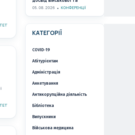
досвід військової та
реконструктивної хірургії на
05. 08. 2026
КОНФЕРЕНЦІЇ
Всесвітньому конгресі
ISUCRS 2026
ТЕТ
КАТЕГОРІЇ
COVID-19
Абітурієнтам
Адміністрація
Анкетування
і
Антикорупційна діяльність
оки
ТЕТ
Бібліотека
Випускники
Військова медицина