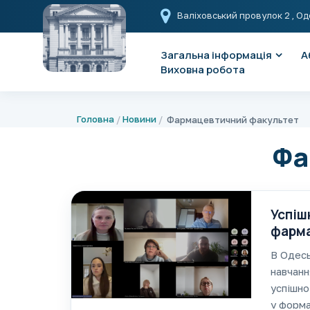
Валіховський провулок 2
, Од
Загальна інформація
А
Виховна робота
Головна
Новини
Фармацевтичний факультет
Фа
Успіш
фарм
В Одесь
навчанн
успішно
у форма