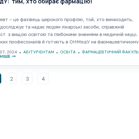
У: тим, хто обирає фармацію!
вт – це фахівець широкого профілю, той, хто винаходить,
 досліджує та надає людям лікарські засоби, справжній
іст з вищою освітою та глибокими знаннями в медичній науці.
ких професіоналів й готують в ОНМедУ на фармацевтичному
еті. https://youtu.be/ODtMYIBCk9c
 07. 2024
АБІТУРІЄНТАМ
ОСВІТА
ФАРМАЦЕВТИЧНИЙ ФАКУЛЬ
НІШЕ
2
3
4