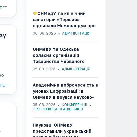
вень
ТЕТ
ОНМедУ та клінічний
санаторій «Перший»
підписали Меморандум про
співпрацю
06. 08. 2026
АДМІНІСТРАЦІЯ
ізу
ОНМедУ та Одеська
обласна організація
Товариства Червоного
Хреста України об’єднали
05. 08. 2026
АДМІНІСТРАЦІЯ
зусилля заради розвитку
но
гуманітарних та медико-
Академічна доброчесність в
ТЕТ
соціальних ініціатив
умовах цифровізації: в
ОНМедУ відбувся науково-
методичний семінар
05. 08. 2026
КОНФЕРЕНЦІЇ
ПРОФСПІЛКА ПРАЦІВНИКІВ
Науковці ОНМедУ
о
представили український