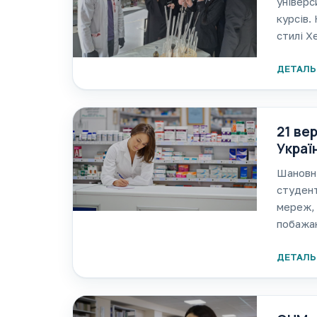
універс
курсів.
стилі Х
вміщува
ДЕТАЛЬ
21 ве
Украї
Шановні
студент
мереж, 
побажан
працівн
наполег
ДЕТАЛЬ