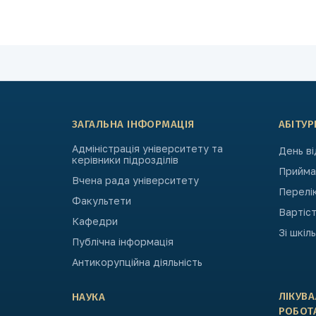
ЗАГАЛЬНА ІНФОРМАЦІЯ
АБІТУР
Адміністрація університету та
День в
керівники підрозділів
Приймал
Вчена рада університету
Перелі
Факультети
Вартіст
Кафедри
Зі шкіл
Публічна інформація
Антикорупційна діяльність
ЛІКУВ
НАУКА
РОБОТ