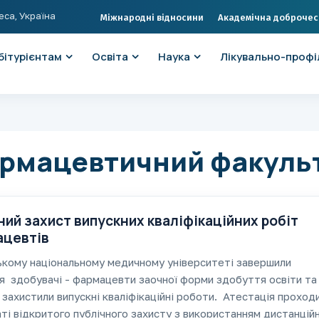
еса, Україна
Міжнародні відносини
Академічна доброчес
бітурієнтам
Освіта
Наука
Лікувально-профі
рмацевтичний факуль
ний захист випускних кваліфікаційних робіт
ацевтів
кому національному медичному університеті завершили
я здобувачі - фармацевти заочної форми здобуття освіти та
 захистили випускні кваліфікаційні роботи. Атестація проход
ті відкритого публічного захисту з використанням дистанцій