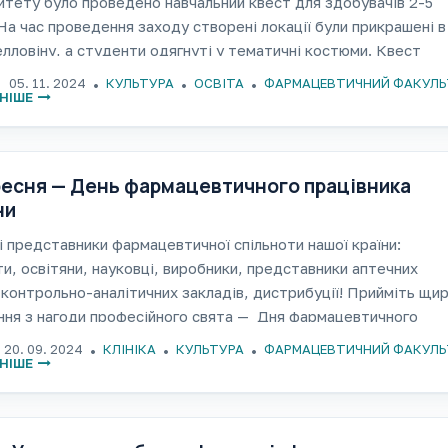
итету було проведено навчальний квест для здобувачів 2-5
 На час проведення заходу створені локації були прикрашені в
елловіну, а студенти одягнуті у тематичні костюми. Квест
в різні завдання, направлені на перевірку знань
05. 11. 2024
КУЛЬТУРА
ОСВІТА
ФАРМАЦЕВТИЧНИЙ ФАКУЛЬ
НІШЕ
ресня — День фармацевтичного працівника
ни
 представники фармацевтичної спільноти нашої країни:
и, освітяни, науковці, виробники, представники аптечних
контрольно-аналітичних закладів, дистрибуції! Прийміть щир
ня з нагоди професійного свята — Дня фармацевтичного
ика України! За кожним професійним святом стоять люди та р
20. 09. 2024
КЛІНІКА
КУЛЬТУРА
ФАРМАЦЕВТИЧНИЙ ФАКУЛЬ
ливої праці, сумлінних пошуків
НІШЕ