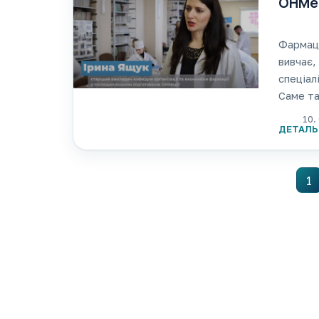
ОНМед
Фармаце
вивчає,
спеціал
Саме та
факульт
10.
ДЕТАЛЬ
1