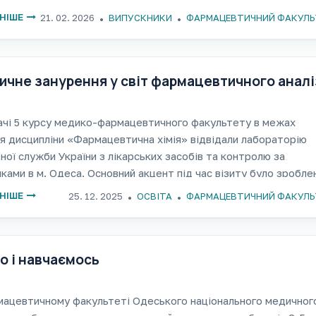
гій. Цього року всі випускники продемонстрували високий рі
НІШЕ
21. 02. 2026
ВИПУСКНИКИ
ФАРМАЦЕВТИЧНИЙ ФАКУЛЬ
йних знань, практичних
ичне занурення у світ фармацевтичного анал
чі 5 курсу медико-фармацевтичного факультету в межах
я дисципліни «Фармацевтична хімія» відвідали лабораторію
ої служби України з лікарських засобів та контролю за
ками в м. Одеса. Основний акцент під час візиту було зробле
ко-хімічні методи дослідження, які є ключовими
НІШЕ
25. 12. 2025
ОСВІТА
ФАРМАЦЕВТИЧНИЙ ФАКУЛЬ
о і навчаємось
ацевтичному факультеті Одеського національного медичног