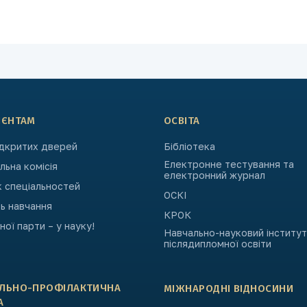
ІЄНТАМ
ОСВІТА
ідкритих дверей
Бібліотека
Електронне тестування та
ьна комісія
електронний журнал
к спеціальностей
ОСКІ
ь навчання
КРОК
ьної парти – у науку!
Навчально-науковий інститут
післядипломної освіти
АЛЬНО-ПРОФІЛАКТИЧНА
МІЖНАРОДНІ ВІДНОСИНИ
А