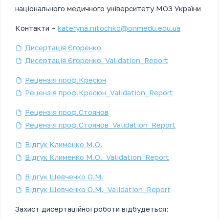
національного медичного університету МОЗ України
Контакти –
kateryna.nitochko@onmedu.edu.ua
Дисертація Єгоренко
Дисертація Єгоренко_Validation_Report
Рецензія проф.Кресюн
Рецензія проф.Кресюн_Validation_Report
Рецензія проф.Стоянов
Рецензія проф.Стоянов_Validation_Report
Відгук Клименко М.О.
Відгук Клименко М.О._Validation_Report
Відгук Шевченко О.М.
Відгук Шевченко О.М._Validation_Report
Захист дисертаційної роботи відбудеться: