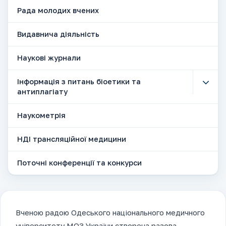
Рада молодих вчених
Видавнича діяльність
Наукові журнали
Інформація з питань біоетики та
антиплагіату
Наукометрія
НДІ трансляційної медицини
Поточні конференції та конкурси
Вченою радою Одеського національного медичного
університету МОЗ України створена разова