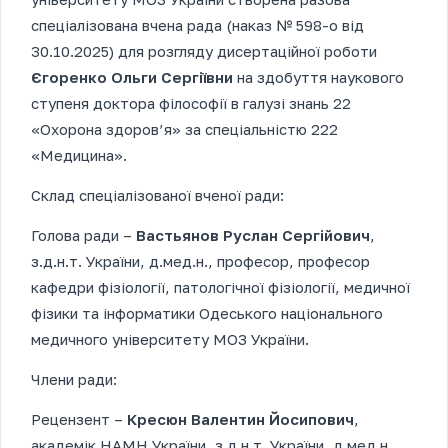
спеціалізована вчена рада (наказ № 598-о від
30.10.2025) для розгляду дисертаційної роботи
Єгоренко Ольги Сергіївни
на здобуття наукового
ступеня доктора філософії в галузі знань 22
«Охорона здоров’я» за спеціальністю 222
«Медицина».
Склад спеціалізованої вченої ради:
Голова ради –
Вастьянов Руслан Сергійович
,
з.д.н.т. України, д.мед.н., професор, професор
кафедри фізіології, патологічної фізіології, медичної
фізики та інформатики Одеського національного
медичного університету МОЗ України.
Члени ради:
Рецензент –
Кресюн Валентин Йосипович
,
академік НАМН України, з.д.н.т. України, д.мед.н.,