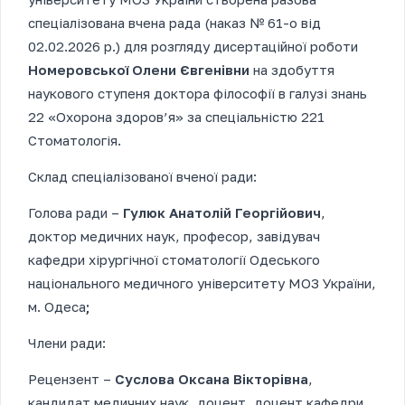
спеціалізована вчена рада (наказ № 61-о від
02.02.2026 р.) для розгляду дисертаційної роботи
Номеровської Олени Євгенівни
на здобуття
наукового ступеня доктора філософії в галузі знань
22 «Охорона здоров’я» за спеціальністю 221
Стоматологія.
Склад спеціалізованої вченої ради:
Голова ради –
Гулюк Анатолій Георгійович
,
доктор медичних наук, професор, завідувач
кафедри хірургічної стоматології Одеського
національного медичного університету МОЗ України,
м. Одеса
;
Члени ради:
Рецензент –
Суслова Оксана Вікторівна
,
кандидат медичних наук, доцент, доцент кафедри