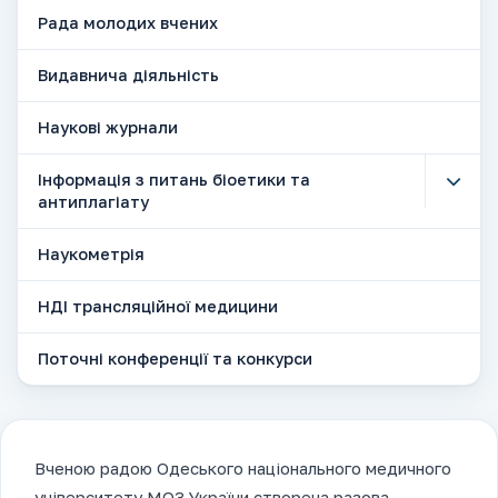
Рада молодих вчених
Видавнича діяльність
Наукові журнали
Інформація з питань біоетики та
антиплагіату
Наукометрія
НДІ трансляційної медицини
Поточні конференції та конкурси
Вченою радою Одеського національного медичного
університету МОЗ України створена разова