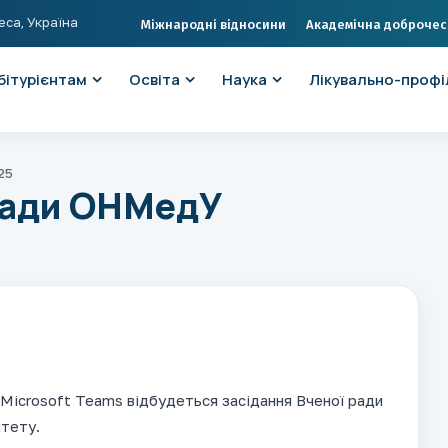
еса, Україна
Міжнародні відносини
Академічна доброчес
бітурієнтам
Освіта
Наука
Лікувально-профі
25
ради ОНМедУ
Microsoft Teams відбудеться засідання Вченої ради
итету.