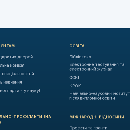
ІЄНТАМ
ОСВІТА
ідкритих дверей
Бібліотека
Електронне тестування та
ьна комісія
електронний журнал
к спеціальностей
ОСКІ
ь навчання
КРОК
ьної парти – у науку!
Навчально-науковий інститут
післядипломної освіти
АЛЬНО-ПРОФІЛАКТИЧНА
МІЖНАРОДНІ ВІДНОСИНИ
А
Проєкти та гранти