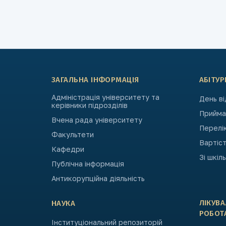
ЗАГАЛЬНА ІНФОРМАЦІЯ
АБІТУР
Адміністрація університету та
День в
керівники підрозділів
Приймал
Вчена рада університету
Перелі
Факультети
Вартіст
Кафедри
Зі шкіл
Публічна інформація
Антикорупційна діяльність
ЛІКУВ
НАУКА
РОБОТ
Інституціональний репозиторій