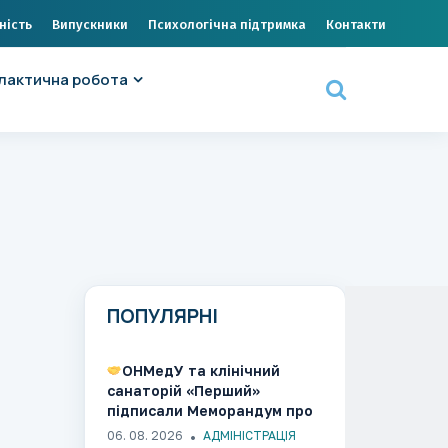
ність
Випускники
Психологічна підтримка
Контакти
лактична робота
ПОПУЛЯРНІ
ОНМедУ та клінічний
санаторій «Перший»
підписали Меморандум про
співпрацю
06. 08. 2026
АДМІНІСТРАЦІЯ