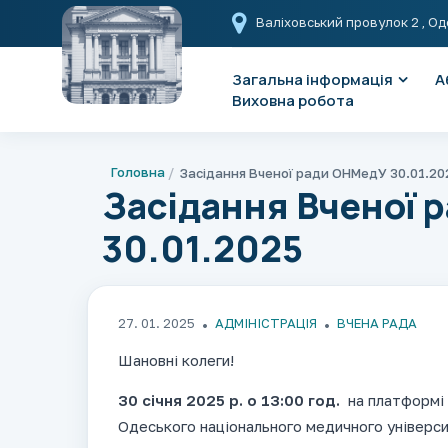
Валіховський провулок 2
, Од
Загальна інформація
А
Виховна робота
Головна
Засідання Вченої ради ОНМедУ 30.01.20
Засідання Вченої 
30.01.2025
27. 01. 2025
АДМІНІСТРАЦІЯ
ВЧЕНА РАДА
Шановні колеги!
30 січня 2025 р. о 13:00 год.
на платформі 
Одеського національного медичного універс