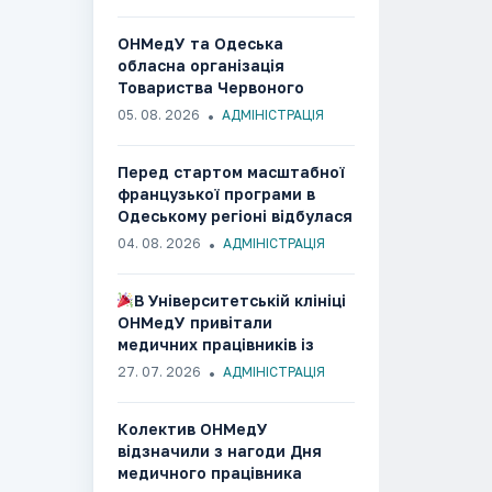
ОНМедУ та Одеська
обласна організація
Товариства Червоного
Хреста України об’єднали
05. 08. 2026
АДМІНІСТРАЦІЯ
зусилля заради розвитку
гуманітарних та медико-
Перед стартом масштабної
соціальних ініціатив
французької програми в
Одеському регіоні відбулася
ознайомча зустріч із
04. 08. 2026
АДМІНІСТРАЦІЯ
партнерами
В Університетській клініці
ОНМедУ привітали
медичних працівників із
професійним святом
27. 07. 2026
АДМІНІСТРАЦІЯ
Колектив ОНМедУ
відзначили з нагоди Дня
медичного працівника