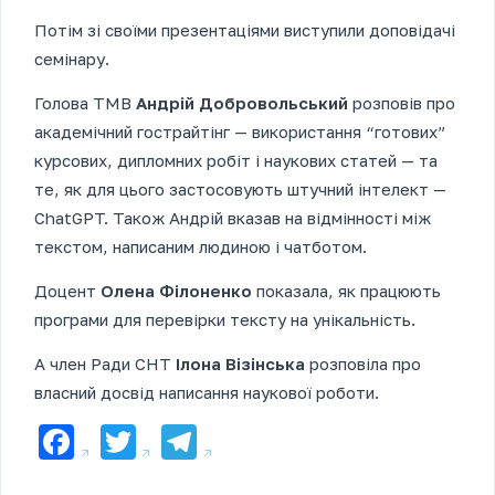
Потім зі своїми презентаціями виступили доповідачі
семінару.
Голова ТМВ
Андрій Добровольський
розповів про
академічний гострайтінг — використання “готових”
курсових, дипломних робіт і наукових статей — та
те, як для цього застосовують штучний інтелект —
ChatGPT. Також Андрій вказав на відмінності між
текстом, написаним людиною і чатботом.
Доцент
Олена Філоненко
показала, як працюють
програми для перевірки тексту на унікальність.
А член Ради СНТ
Ілона Візінська
розповіла про
власний досвід написання наукової роботи.
Facebook
Twitter
Telegram