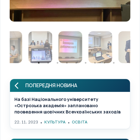
ПОПЕРЕДНЯ НОВИНА
На базі Національного університету
«Острозька академія» заплановано
проведення щорічних Всеукраїнських заходів
духовно-морального спрямування «Лідерство у
22. 11. 2023
КУЛЬТУРА
ОСВІТА
світлі Біблії»