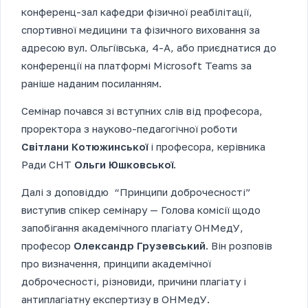
конференц-зал кафедри фізичної реабілітації,
спортивної медицини та фізичного виховання за
адресою вул. Ольгіївська, 4-А, або приєднатися до
конференції на платформі Microsoft Teams за
раніше наданим посиланням.
Семінар почався зі вступних слів від професора,
проректора з науково-педагогічної роботи
Світлани Котюжинської
і професора, керівника
Ради СНТ
Ольги Юшковської
.
Далі з доповіддю “Принципи доброчесності”
виступив спікер семінару — Голова комісії щодо
запобігання академічного плагіату ОНМедУ,
професор
Олександр Грузевський
. Він розповів
про визначення, принципи академічної
доброчесності, різновиди, причини плагіату і
антиплагіатну експертизу в ОНМедУ.