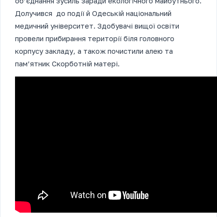
об’єднання зусиль заради екологічного майбутнього.
Долучився до події й Одеській національний
медичний університет. Здобувачі вищої освіти
провели прибирання території біля головного
корпусу закладу, а також почистили алею та
пам’ятник Скорботній матері.