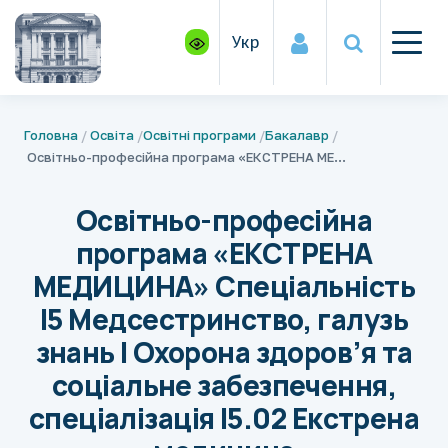
Укр
Головна
Освіта
Освітні програми
Бакалавр
Освітньо-професійна програма «ЕКСТРЕНА МЕДИЦИНА» Спеціальність І5 Медсестринство, галузь знань І Охорона здоров’я та соціальне забезпечення, спеціалізація І5.02 Екстрена медицина
Освітньо-професійна
програма «ЕКСТРЕНА
МЕДИЦИНА» Спеціальність
І5 Медсестринство, галузь
знань І Охорона здоров’я та
соціальне забезпечення,
спеціалізація І5.02 Екстрена