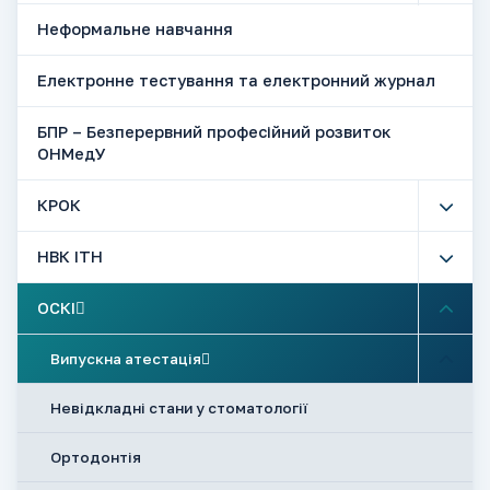
Неформальне навчання
Електронне тестування та електронний журнал
БПР – Безперервний професійний розвиток
ОНМедУ
КРОК
НВК ІТН
ОСКІ
Випускна атестація
Невідкладні стани у стоматології
Ортодонтія