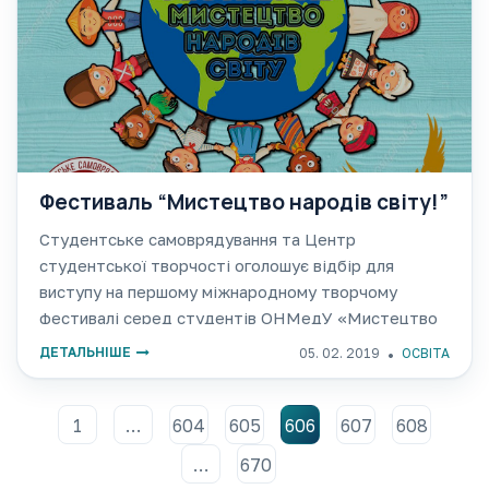
Фестиваль “Мистецтво народів світу!”
Студентське самоврядування та Центр
студентської творчості оголошує відбір для
виступу на першому міжнародному творчому
фестивалі серед студентів ОНМедУ «Мистецтво
народів світу", який буде проходити на початку
ДЕТАЛЬНІШЕ
05. 02. 2019
ОСВІТА
березня. Метою фестивалю є активізація
культурного життя студентської молоді,
виявлення талантів та зміцнення дружніх
1
…
604
605
606
607
608
…
670