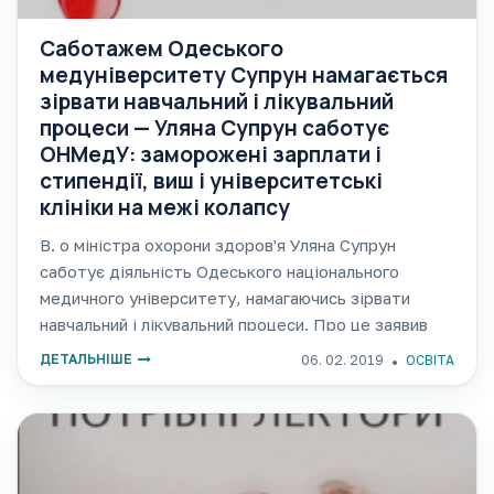
Саботажем Одеського
медуніверситету Супрун намагається
зірвати навчальний і лікувальний
процеси — Уляна Супрун саботує
ОНМедУ: заморожені зарплати і
стипендії, виш і університетські
клініки на межі колапсу
В. о міністра охорони здоров'я Уляна Супрун
саботує діяльність Одеського національного
медичного університету, намагаючись зірвати
навчальний і лікувальний процеси. Про це заявив
проректор ОНМедУ з науково-педагогічної роботи
ДЕТАЛЬНІШЕ
06. 02. 2019
ОСВІТА
Анатолій Сон, коментуючи відмову МОЗу
затвердити бюджет університету на 2019 рік. За
його