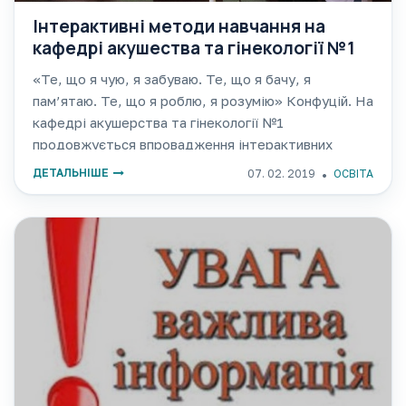
Інтерактивні методи навчання на
кафедрі акушества та гінекології №1
«Те, що я чую, я забуваю. Те, що я бачу, я
пам’ятаю. Те, що я роблю, я розумію» Конфуцій. На
кафедрі акушерства та гінекології №1
продовжується впровадження інтерактивних
методів навчання. Методи інтерактивного
ДЕТАЛЬНІШЕ
07. 02. 2019
ОСВІТА
навчання вимагають застосування різних навчально
методичних методів, навичок