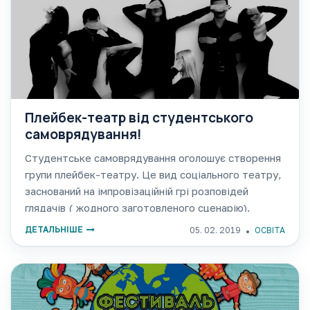
Плейбек-театр від студентського
самоврядування!
Студентське самоврядування оголошує створення
групи плейбек-театру. Це вид соціального театру,
заснований на імпровізаційній грі розповідей
глядачів ( жодного заготовленого сценарію).
Заняття буде проводити Ірина Лесик - студентка 5
ДЕТАЛЬНІШЕ
05. 02. 2019
ОСВІТА
курсу, яка вже більше двох років займається цим
незвичайним та цікавим видом