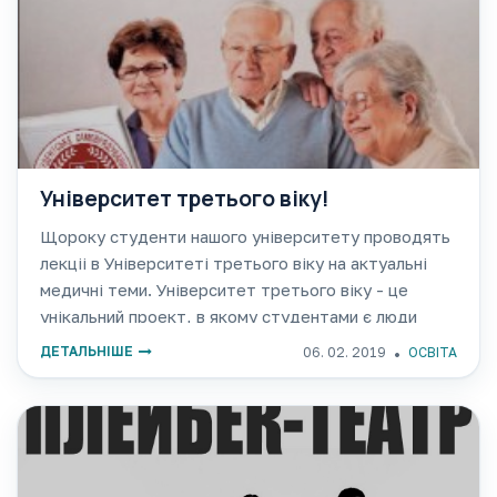
Університет третього віку!
Щороку студенти нашого унiверситету проводять
лекцii в Унiверситетi третього вiку на актуальнi
медичні теми. Університет третього віку - це
унікальний проект, в якому студентами є люди
похилого віку, що бажають навчатися все життя.
ДЕТАЛЬНІШЕ
06. 02. 2019
ОСВІТА
Якщо ти вмiєш спiлкуватися з людьми, готовий