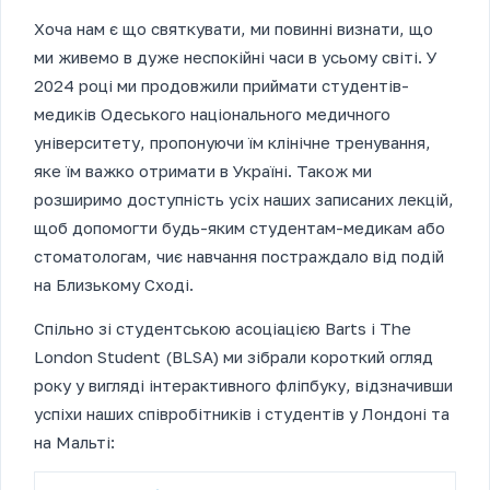
Хоча нам є що святкувати, ми повинні визнати, що
ми живемо в дуже неспокійні часи в усьому світі. У
2024 році ми продовжили приймати студентів-
медиків Одеського національного медичного
університету, пропонуючи їм клінічне тренування,
яке їм важко отримати в Україні. Також ми
розширимо доступність усіх наших записаних лекцій,
щоб допомогти будь-яким студентам-медикам або
стоматологам, чиє навчання постраждало від подій
на Близькому Сході.
Спільно зі студентською асоціацією Barts і The
London Student (BLSA) ми зібрали короткий огляд
року у вигляді інтерактивного фліпбуку, відзначивши
успіхи наших співробітників і студентів у Лондоні та
на Мальті: