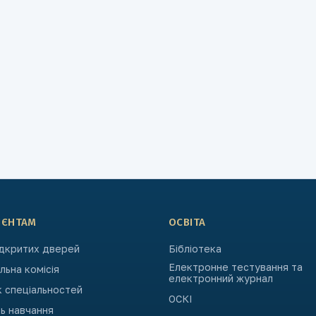
ІЄНТАМ
ОСВІТА
ідкритих дверей
Бібліотека
Електронне тестування та
ьна комісія
електронний журнал
к спеціальностей
ОСКІ
ь навчання