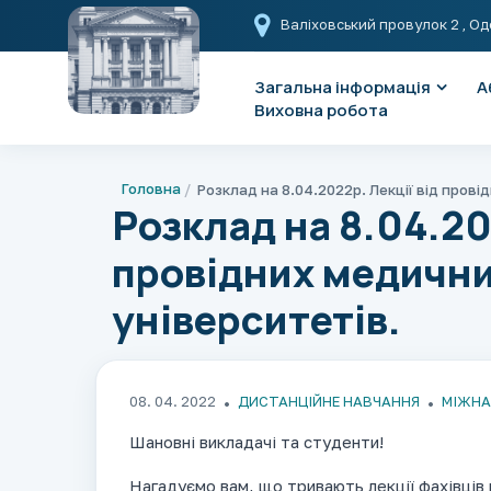
Валіховський провулок 2
, Од
Загальна інформація
А
Виховна робота
Головна
Розклад на 8.04.20
провідних медични
університетів.
08. 04. 2022
ДИСТАНЦІЙНЕ НАВЧАННЯ
МІЖНА
Шановні викладачі та студенти!
Нагадуємо вам, що тривають лекції фахівців 