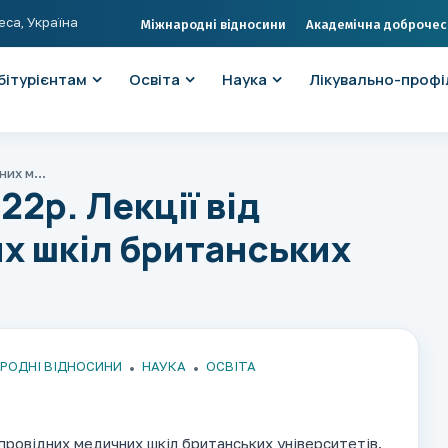
еса, Україна
Міжнародні відносини
Академічна доброчес
бітурієнтам
Освіта
Наука
Лікувально-профі
Розклад на 8.04.2022р. Лекції від провідних медичних шкіл британських університетів.
22р. Лекції від
х шкіл британських
РОДНІ ВІДНОСИНИ
НАУКА
ОСВІТА
провідних медичних шкіл британських університетів.