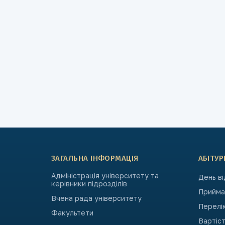
ЗАГАЛЬНА ІНФОРМАЦІЯ
АБІТУР
Адміністрація університету та
День в
керівники підрозділів
Приймал
Вчена рада університету
Перелі
Факультети
Вартіст