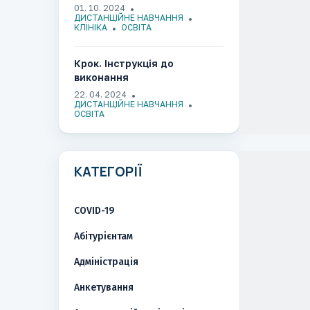
Роль та функції моніторингу
01. 10. 2024
НСЗУ. Що буде далі?»
ДИСТАНЦІЙНЕ НАВЧАННЯ
КЛІНІКА
ОСВІТА
Крок. Інструкція до
виконання
22. 04. 2024
ДИСТАНЦІЙНЕ НАВЧАННЯ
ОСВІТА
КАТЕГОРІЇ
COVID-19
Абітурієнтам
Адміністрація
Анкетування