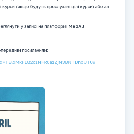
 курси (якщо будуть прослухані цілі курси) або за
ереглянути у записі на платформі
MedAll
.
опереднім посиланням:
?pwd=TEloMkFLQ2c1NFR6a1ZjN3BNTDhoUT09