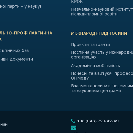
КРОК
ьної парти – у науку!
Навчально-науковий інститут
післядипломної освіти
АЛЬНО-ПРОФІЛАКТИЧНА
МІЖНАРОДНІ ВІДНОСИНИ
А
Проєкти та гранти
 клінічних баз
Постійна участь у міжнародн
організаціях
ивні документи
Академічна мобільність
Почесні та візитуючі профес
ОНМедУ
Взаємовідносини з іноземни
та науковими центрами
+38 (048) 723-42-49
чний