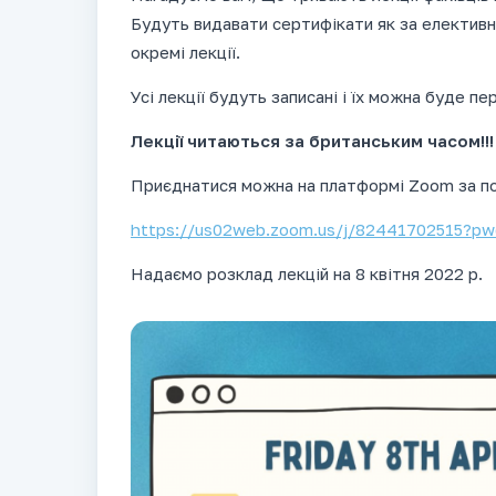
Будуть видавати сертифікати як за елективні
окремі лекції.
Усі лекції будуть записані і їх можна буде п
Лекції читаються за британським часом!!!
Приєднатися можна на платформі Zoom за п
https://us02web.zoom.us/j/82441702515
Надаємо розклад лекцій на 8 квітня 2022 р.