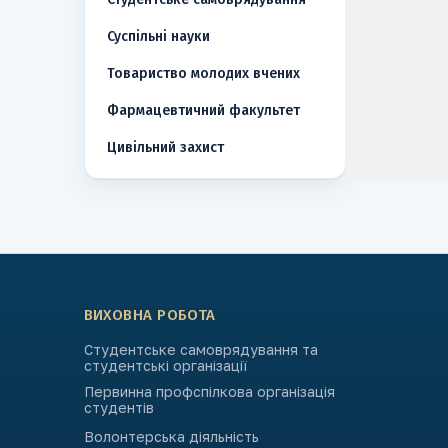
Суспільні науки
Товариство молодих вчених
Фармацевтичний факультет
Цивільний захист
ВИХОВНА РОБОТА
Студентське самоврядування та
студентські організації
Первинна профспілкова організація
студентів
Волонтерська діяльність