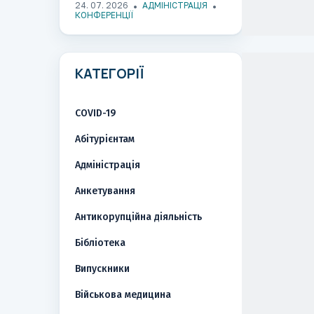
стратегіям реконструкції
24. 07. 2026
АДМІНІСТРАЦІЯ
складних дефектів обличчя
КОНФЕРЕНЦІЇ
при вогнепальних
пораненнях
КАТЕГОРІЇ
COVID-19
Абітурієнтам
Адміністрація
Анкетування
Антикорупційна діяльність
Бібліотека
Випускники
Військова медицина