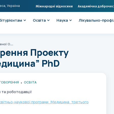
еса, Україна
Міжнародні відносини
Академічна доброчес
бітурієнтам
Освіта
Наука
Лікувально-профі
Громадське обговорення Проекту оновленої ОПП “Медицина” PhD
орення Проекту
едицина” PhD
ГОВОРЕННЯ
ОСВІТА
и та роботодавці!
вітньо-наукової програми_Медицина_третього