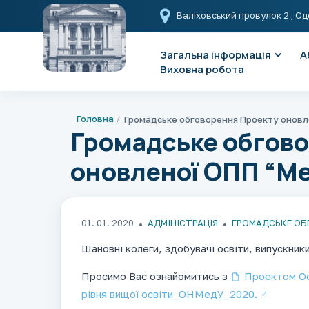
Валіховський провулок 2
, Од
Загальна інформація
А
Виховна робота
Головна
Громадське обгов
оновленої ОПП “М
01. 01. 2020
АДМІНІСТРАЦІЯ
ГРОМАДСЬКЕ ОБ
Шановні колеги, здобувачі освіти, випускник
Просимо Вас ознайомитись з
Проектом Ос
рівня вищої освіти_ОНМедУ_2020.