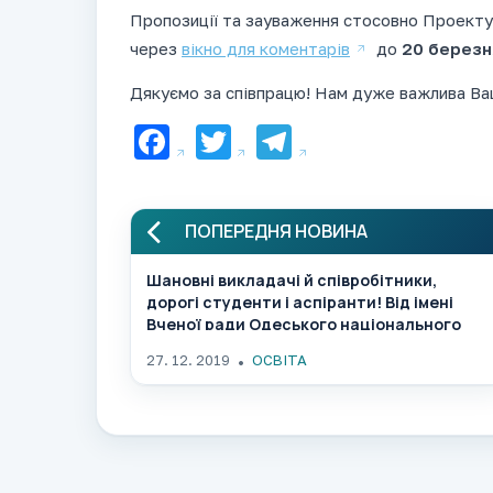
Пропозиції та зауваження стосовно Проект
через
вікно для коментарів
до
20 березн
Дякуємо за співпрацю! Нам дуже важлива Ва
Facebook
Twitter
Telegram
ПОПЕРЕДНЯ НОВИНА
Шановні викладачі й співробітники,
дорогі студенти і аспіранти! Від імені
Вченої ради Одеського національного
медичного університету щиро вітаю вас з
27. 12. 2019
ОСВІТА
Новим роком і Різдвом!