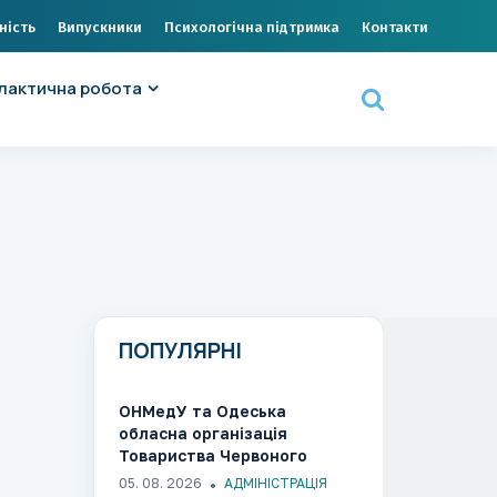
ність
Випускники
Психологічна підтримка
Контакти
лактична робота
ПОПУЛЯРНІ
ОНМедУ та Одеська
обласна організація
Товариства Червоного
Хреста України об’єднали
05. 08. 2026
АДМІНІСТРАЦІЯ