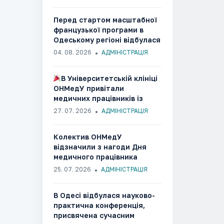
зусилля заради розвитку
гуманітарних та медико-
Перед стартом масштабної
соціальних ініціатив
французької програми в
Одеському регіоні відбулася
ознайомча зустріч із
04. 08. 2026
АДМІНІСТРАЦІЯ
партнерами
В Університетській клініці
ОНМедУ привітали
медичних працівників із
професійним святом
27. 07. 2026
АДМІНІСТРАЦІЯ
Колектив ОНМедУ
відзначили з нагоди Дня
медичного працівника
25. 07. 2026
АДМІНІСТРАЦІЯ
В Одесі відбулася науково-
практична конференція,
присвячена сучасним