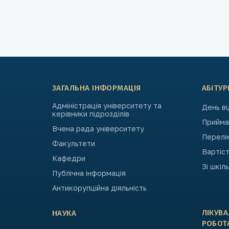
ЗАГАЛЬНА ІНФОРМАЦІЯ
АБІТУР
Адміністрація університету та
День в
керівники підрозділів
Приймал
Вчена рада університету
Перелі
Факультети
Вартіст
Кафедри
Зі шкіл
Публічна інформація
Антикорупційна діяльність
ЛІКУВ
НАУКА
РОБОТ