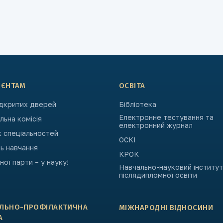
ІЄНТАМ
ОСВІТА
ідкритих дверей
Бібліотека
Електронне тестування та
ьна комісія
електронний журнал
к спеціальностей
ОСКІ
ь навчання
КРОК
ьної парти – у науку!
Навчально-науковий інститут
післядипломної освіти
АЛЬНО-ПРОФІЛАКТИЧНА
МІЖНАРОДНІ ВІДНОСИНИ
А