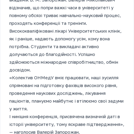
відзначив, що попри важкі часи в університеті у
повному обсязі триває навчально-науковий процес,
проходять конференції та тренінги.
Висококваліфіковані лікарі Університетських клінік,
як і раніше, надають допомогу усім, кому вона
потрібна. Студенти та викладачі активно
долучаються до благодійності. Успішно
здійснюються міжнародне співробітництво, обмін
досвідом.
«Колектив ОНМедУ вміє працювати, наші зусилля
спрямовані на підготовку фахівців високого рівня,
проведення наукових досліджень, лікування
пацієнтів, плануємо майбутнє і втілюємо свої задуми
у життя.
І нинішня конференція, присвячена визначній даті в
історії університету, тому яскраве підтвердження»,
— наголосив Валерій Запорожан.