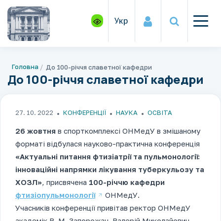
Укр
Головна
До 100-річчя славетної кафедри
До 100-річчя славетної кафедри
27. 10. 2022
КОНФЕРЕНЦІЇ
НАУКА
ОСВІТА
26 жовтня
в спорткомплексі ОНМедУ в змішаному
форматі відбулася науково-практична конференція
«Актуальні питання фтизіатрії та пульмонології:
інноваційні напрямки лікування туберкульозу та
ХОЗЛ»
, присвячена
100-річчю кафедри
фтизіопульмонології
ОНМедУ.
Учасників конференції привітав ректор ОНМедУ
академік В. М. Запорожан. Валерій Миколайович