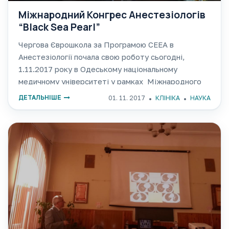
Міжнародний Конгрес Анестезіологів
“Black Sea Pearl”
Чергова Єврошкола за Програмою СЕЕА в
Анестезіології почала свою роботу сьогодні,
1.11.2017 року в Одеському національному
медичному університеті у рамках Міжнародного
Конгресу Анестезіологів "Black Sea Pearl".
ДЕТАЛЬНІШЕ
01. 11. 2017
КЛІНІКА
НАУКА
Поздоровляємо учасників з початком Курсу лекцій
№1 CEEA "Дихання и грудна клітина" (“Thorax and
Respiration