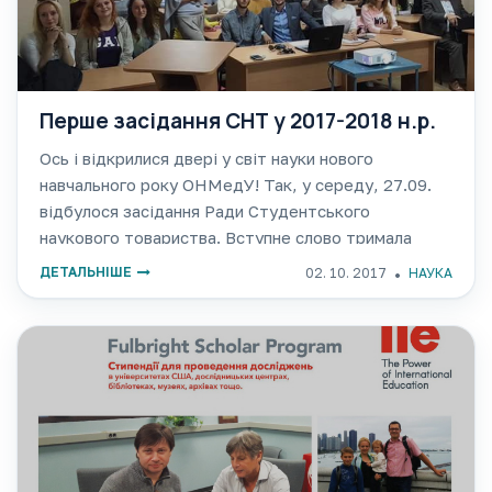
Перше засідання СНТ у 2017-2018 н.р.
Ось і відкрилися двері у світ науки нового
навчального року ОНМедУ! Так, у середу, 27.09.
відбулося засідання Ради Студентського
наукового товариства. Вступне слово тримала
безпосередній керівник та професор Юшковська
ДЕТАЛЬНІШЕ
02. 10. 2017
НАУКА
Ольга Геннадіївна, привітавши усіх зі стартом на
новому етапі наукового шляху.