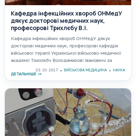
Кафедра інфекційних хвороб ОНМедУ
дякує докторові медичних наук,
професорові Трихлєбу В.І.
Кафедра інфекційних хвороб ОНМедУ дякує
докторові медичних наук, професорові кафедри
військової терапії Української військово-медичної
академії Трихлєбу Володимирові Івановичу за
цікаву і вкрай актуальну доповідь «Особливості
23. 10. 2017
ВІЙСЬКОВА МЕДИЦИНА
НАУКА
ДЕТАЛЬНІШЕ
перебігу інфекційних хвороб в умовах АТО»,
представлену на засіданні Одеського відділення
Всеукраїнської асоціації інфекціоністів!