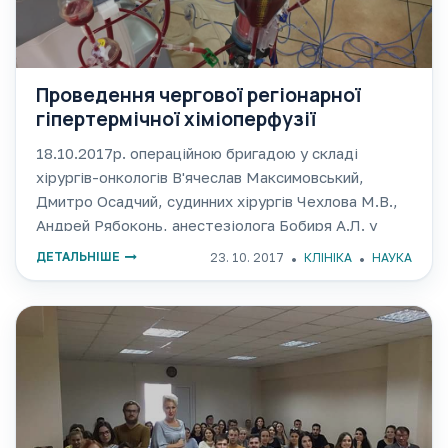
Проведення чергової регіонарної
гіпертермічної хіміоперфузії
18.10.2017р. операційною бригадою у складі
хірургів-онкологів В'ячеслав Максимовський,
Дмитро Осадчий, судинних хірургів Чехлова М.В.,
Андрей Рябоконь, анестезіолога Бобиря А.Л. у
хірургічному відділенні Універсітетської клініки
ДЕТАЛЬНІШЕ
23. 10. 2017
КЛІНІКА
НАУКА
Одеського національного медичного універсітету
проведена чергова регіонарна гіпертермічна
хіміоперфузія (isolated limb perfusion - ILP) хворій
на