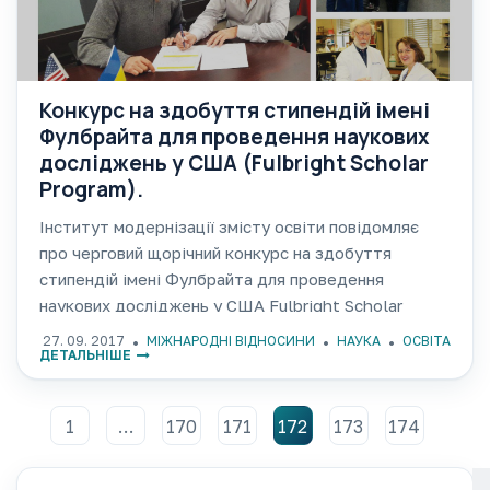
Конкурс на здобуття стипендій імені
Фулбрайта для проведення наукових
досліджень у США (Fulbright Scholar
Program).
Інститут модернізації змісту освіти повідомляє
про черговий щорічний конкурс на здобуття
стипендій імені Фулбрайта для проведення
наукових досліджень у США Fulbright Scholar
Program. Лист ІМЗО від 22.09.2017 № 21.1/10-2028
27. 09. 2017
МІЖНАРОДНІ ВІДНОСИНИ
НАУКА
ОСВІТА
ДЕТАЛЬНІШЕ
“Щодо Конкурсу на здобуття стипендій імені
Фулбрайта для проведення наукових досліджень у
1
…
170
171
172
173
174