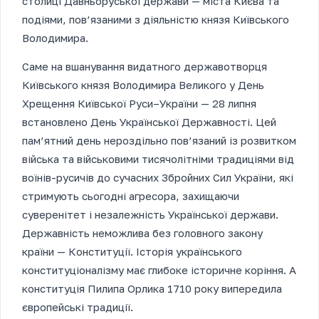
столиці Давньоруської держави — міста Києва та
подіями, пов’язаними з діяльністю князя Київського
Володимира.
Саме на вшанування видатного державотворця
Київського князя Володимира Великого у День
Хрещення Київської Руси–України — 28 липня
встановлено День Української Державності. Цей
пам’ятний день нероздільно пов’язаний із розвитком
війська та військовими тисячолітніми традиціями від
воїнів-русичів до сучасних Збройних Сил України, які
стримують сьогодні агресора, захищаючи
суверенітет і незалежність Української держави.
Державність неможлива без головного закону
країни — Конституції. Історія українського
конституціоналізму має глибоке історичне коріння. А
конституція Пилипа Орлика 1710 року випередила
європейські традиції.