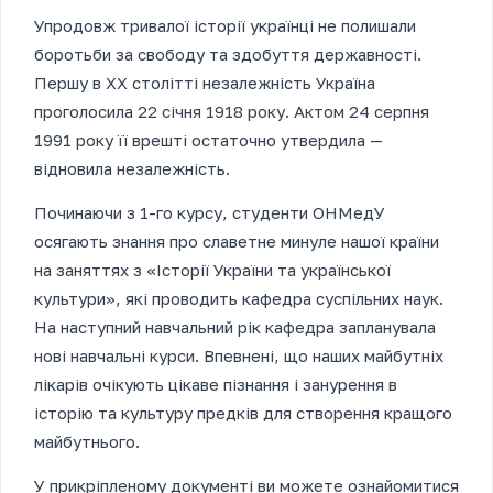
Упродовж тривалої історії українці не полишали
боротьби за свободу та здобуття державності.
Першу в ХХ столітті незалежність Україна
проголосила 22 січня 1918 року. Актом 24 серпня
1991 року її врешті остаточно утвердила —
відновила незалежність.
Починаючи з 1-го курсу, студенти ОНМедУ
осягають знання про славетне минуле нашої країни
на заняттях з «Історії України та української
культури», які проводить кафедра суспільних наук.
На наступний навчальний рік кафедра запланувала
нові навчальні курси. Впевнені, що наших майбутніх
лікарів очікують цікаве пізнання і занурення в
історію та культуру предків для створення кращого
майбутнього.
У прикріпленому документі ви можете ознайомитися