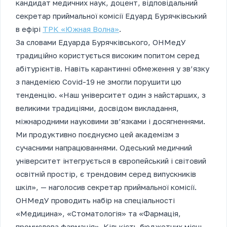
кандидат медичних наук, доцент, відповідальний
секретар приймальної комісії Едуард Бурячківський
в ефірі
ТРК «Южная Волна»
.
За словами Едуарда Бурячківського, ОНМедУ
традиційно користується високим попитом серед
абітурієнтів. Навіть карантинні обмеження у зв’язку
з пандемією Covid-19 не змогли порушити цю
тенденцію. «Наш університет один з найстарших, з
великими традиціями, досвідом викладання,
міжнародними науковими зв’язками і досягненнями.
Ми продуктивно поєднуємо цей академізм з
сучасними напрацюваннями. Одеський медичний
університет інтегрується в європейський і світовий
освітній простір, є трендовим серед випускників
шкіл», — наголосив секретар приймальної комісії.
ОНМедУ проводить набір на спеціальності
«Медицина», «Стоматологія» та «Фармація,
промислова фармація». Кількість бюджетних місць