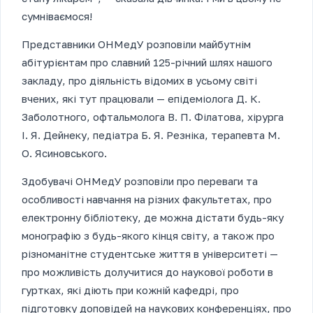
сумніваємося!
Представники ОНМедУ розповіли майбутнім
абітурієнтам про славний 125-річний шлях нашого
закладу, про діяльність відомих в усьому світі
вчених, які тут працювали — епідеміолога Д. К.
Заболотного, офтальмолога В. П. Філатова, хірурга
І. Я. Дейнеку, педіатра Б. Я. Резніка, терапевта М.
О. Ясиновського.
Здобувачі ОНМедУ розповіли про переваги та
особливості навчання на різних факультетах, про
електронну бібліотеку, де можна дістати будь-яку
монографію з будь-якого кінця світу, а також про
різноманітне студентське життя в університеті —
про можливість долучитися до наукової роботи в
гуртках, які діють при кожній кафедрі, про
підготовку доповідей на наукових конференціях, про