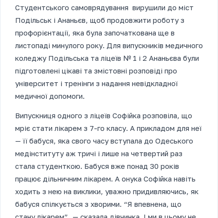
Студентського самоврядування вирушили до міст
Подільськ і Ананьєв, щоб продовжити роботу з
профорієнтації, яка була започаткована ще в
листопаді минулого року. Для випускників медичного
коледжу Подільська та ліцеїв № 1 і 2 Ананьєва були
підготовлені цікаві та змістовні розповіді про
університет і тренінги з надання невідкладної
медичної допомоги.
Випускниця одного з ліцеїв Софійка розповіла, що
мріє стати лікарем з 7-го класу. А прикладом для неї
— її бабуся, яка свого часу вступала до Одеського
медінституту аж тричі і лише на четвертий раз
стала студенткою. Бабуся вже понад 30 років
працює дільничним лікарем. А онука Софійка навіть
ходить з нею на виклики, уважно придивляючись, як
бабуся спілкується з хворими. “Я впевнена, що
стану лікарем”, — сказала дівчинка. І ми в цьому не