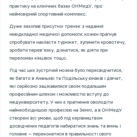
практику на клінічних базах ОНМедУ, про
неймовірний спортивний комплекс.
Дуже захопив присутніх тренінг з надання
невідкладної медичної допомоги: кожен прагнув
спробувати накласти турнікет, зупинити кровотечу,
зробити перев’язку, дізнатися, як діяти при
переломах кінцівок тощо.
Під час цих зустрічей можна було пересвідчитися,
як багато в Ананьєві та Подільську юнаків і дівчат,
які серйозно зацікавилися своїм подальшим
професійним шляхом і можливістю вступу до
медуніверситету. У них є прагнення оволодіти
найнеобхіднішою професією на Землі, а в ОНМедУ
створені всі умови, щоб під керівництвом
досвідчених педагогів набиратися знань та вмінь і
головне — переконатися в правильності свого