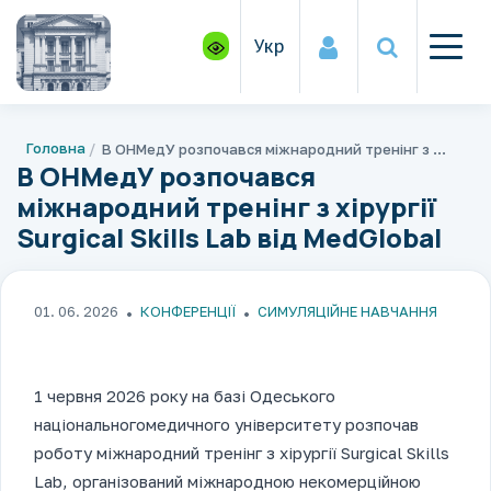
Укр
Головна
В ОНМедУ розпочався міжнародний тренінг з хірургії Surgical Skills Lab від MedGlobal
В ОНМедУ розпочався
міжнародний тренінг з хірургії
Surgical Skills Lab від MedGlobal
01. 06. 2026
КОНФЕРЕНЦІЇ
СИМУЛЯЦІЙНЕ НАВЧАННЯ
1 червня 2026 року на базі Одеського
національногомедичного університету розпочав
роботу міжнародний тренінг з хірургії Surgical Skills
Lab, організований міжнародною некомерційною