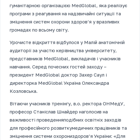
гуманітарною організацією MedGlobal, яка реалізує
програми з реагування на надзвичайні ситуації та
зміцнення систем охорони здоров’я у вразливих
громадах по всьому світу.
Урочисте відкриття відбулося у Малій анатомічній
аудиторії за участю керівництва університету,
представників MedGlobal, викладачів і учасників
навчання. Серед почесних гостей заходу –
президент MedGlobal доктор Захер Саул і
директорка MedGlobal Україна Олександра
Козловська.
Вітаючи учасників тренінгу, в.о. ректора ОНМедУ,
професор Станіслав Шнайдер наголосив на
важливості проведенняподібних освітніх заходів
для професійного розвиткумедичних працівників та
зміцнення системи охорониздоров’я України: «Для