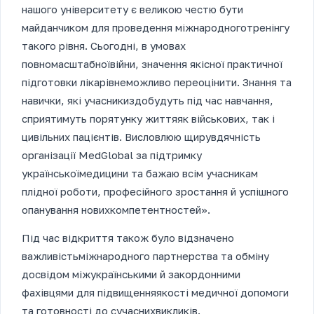
нашого університету є великою честю бути
майданчиком для проведення міжнародноготренінгу
такого рівня. Сьогодні, в умовах
повномасштабноївійни, значення якісної практичної
підготовки лікарівнеможливо переоцінити. Знання та
навички, які учасникиздобудуть під час навчання,
сприятимуть порятунку життяяк військових, так і
цивільних пацієнтів. Висловлюю щирувдячність
організації MedGlobal за підтримку
українськоїмедицини та бажаю всім учасникам
плідної роботи, професійного зростання й успішного
опанування новихкомпетентностей».
Під час відкриття також було відзначено
важливістьміжнародного партнерства та обміну
досвідом міжукраїнськими й закордонними
фахівцями для підвищенняякості медичної допомоги
та готовності до сучаснихвикликів.