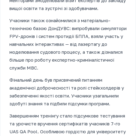
менторами змоделювали візит експертів до закладу
вищої освіти та зустрічі зі здобувачами.
Учасники також ознайомилися з матеріально-
технічною базою ДонДУВС: випробували симулятори
FPV-дронів і систем протидії БПЛА, взяли участь у
навчальних інтерактивах — від лазертагу до
моделювання судового процесу, а також дізналися
більше про роботу експертно-криміналістичної
служби МВС.
Фінальний день був присвячений питанням
академічної доброчесності та ролі стейкхолдерів у
забезпеченні якості освіти. Учасники узагальнили
здобуті знання та підбили підсумки програми.
Завершенням тренінгу стало підсумкове тестування
та урочисте вручення сертифікатів учасників 7-го
UAS QA Pool. Особливою гордістю для університету