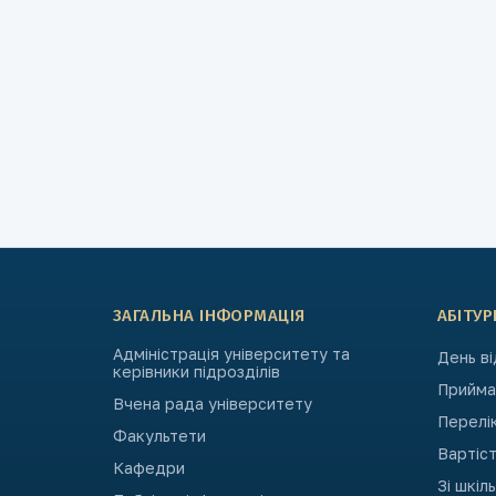
ЗАГАЛЬНА ІНФОРМАЦІЯ
АБІТУР
Адміністрація університету та
День в
керівники підрозділів
Приймал
Вчена рада університету
Перелі
Факультети
Вартіст
Кафедри
Зі шкіл