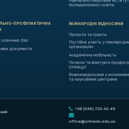
Навчально-науковий інститут
післядипломної освіти
АЛЬНО-ПРОФІЛАКТИЧНА
МІЖНАРОДНІ ВІДНОСИНИ
А
Проєкти та гранти
 клінічних баз
Постійна участь у міжнародн
організаціях
ивні документи
Академічна мобільність
Почесні та візитуючі профес
ОНМедУ
Взаємовідносини з іноземни
та науковими центрами
+38 (048) 723-42-49
чний
office@onmedu.edu.ua