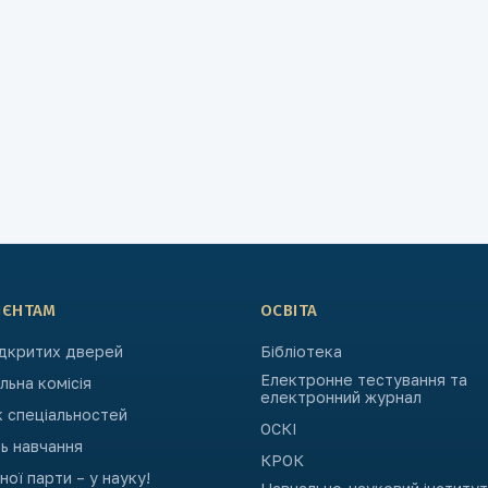
ІЄНТАМ
ОСВІТА
ідкритих дверей
Бібліотека
Електронне тестування та
ьна комісія
електронний журнал
к спеціальностей
ОСКІ
ь навчання
КРОК
ьної парти – у науку!