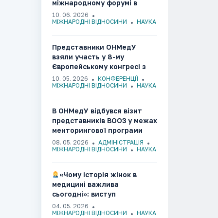
міжнародному форумі в
Литві
10. 06. 2026
МІЖНАРОДНІ ВІДНОСИНИ
НАУКА
Представники ОНМедУ
взяли участь у 8-му
Європейському конгресі з
ендометріозу(Італія,
10. 05. 2026
КОНФЕРЕНЦІЇ
Болонья, 2026)
МІЖНАРОДНІ ВІДНОСИНИ
НАУКА
В ОНМедУ відбувся візит
представників ВООЗ у межах
менторингової програми
боротьби з
08. 05. 2026
АДМІНІСТРАЦІЯ
антибіотикорезистентністю
МІЖНАРОДНІ ВІДНОСИНИ
НАУКА
«Чому історія жінок в
медицині важлива
сьогодні»: виступ
здобувачки ОНМедУ на
04. 05. 2026
міжнародній конференції в
МІЖНАРОДНІ ВІДНОСИНИ
НАУКА