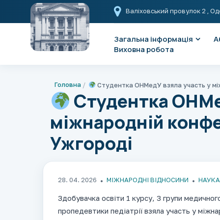
Валіховський провулок 2
, Од
Загальна інформація
А
Виховна робота
Головна
Студентка ОНМедУ взяла участь у міжнародній конференції UMESCO в Ужгороді​​​​
Студентка ОНМед
міжнародній конф
Ужгороді​​​​​​​​​​​​​​​​
28. 04. 2026
МІЖНАРОДНІ ВІДНОСИНИ
НАУКА
Здобувачка освіти 1 курсу, 3 групи медично
пропедевтики педіатрії взяла участь у міжн