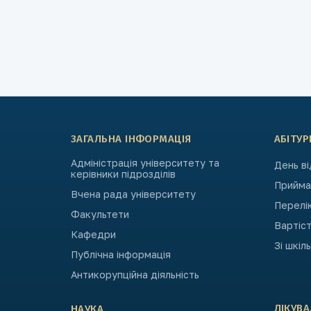
ЗАГАЛЬНА ІНФОРМАЦІЯ
АБІТУР
Адміністрація університету та
День в
керівники підрозділів
Приймал
Вчена рада університету
Перелі
Факультети
Вартіст
Кафедри
Зі шкіл
Публічна інформація
Антикорупційна діяльність
ЛІКУВ
НАУКА