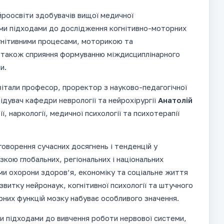
роосвіти здобувачів вищої медичної
вими підходами до дослідження когнітивно-моторних
гнітивними процесами, моторикою та
 також сприяння формуванню міждисциплінарного
и.
вітали професор, проректор з науково-педагогічної
ідувач кафедри неврології та нейрохірургії
Анатолій
ї, наркології, медичної психології та психотерапії
говорення сучасних досягнень і тенденцій у
зкою глобальних, регіональних і національних
ми охорони здоров’я, економіку та соціальне життя
звитку нейронаук, когнітивної психології та штучного
рних функцій мозку набуває особливого значення.
ми підходами до вивчення роботи нервової системи,