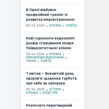
В Одесі відбувся
професійний тренінг із
розвитку медсестринської
освіти
06. 04. 2026
КЛІНІКА
ОСВІТА
Нові горизонти ендоскопії:
досвід стажування лікаря
Університетської клініки
ОНМедУ в Національному
06. 04. 2026
КЛІНІКА
онкологічному центрі Японії
МІЖНАРОДНІ ВІДНОСИНИ
НАУКА
ОСВІТА
7 квітня — Всесвітній день
здоров’я: щоденна турбота
про себе як запорука
майбутнього
06. 04. 2026
ІСТОРІЯ
КЛІНІКА
КУЛЬТУРА
Розпочато переговорний