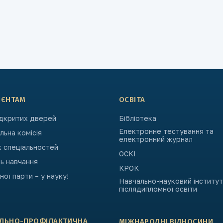
ІЄНТАМ
ОСВІТА
ідкритих дверей
Бібліотека
Електронне тестування та
ьна комісія
електронний журнал
к спеціальностей
ОСКІ
ь навчання
КРОК
ьної парти – у науку!
Навчально-науковий інститут
післядипломної освіти
АЛЬНО-ПРОФІЛАКТИЧНА
МІЖНАРОДНІ ВІДНОСИНИ