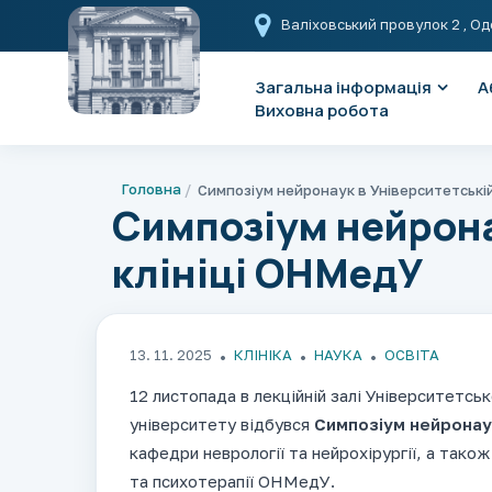
Валіховський провулок 2
, Од
Загальна інформація
А
Виховна робота
Головна
Симпозіум нейрона
клініці ОНМедУ
13. 11. 2025
КЛІНІКА
НАУКА
ОСВІТА
12 листопада в лекційній залі Університетсь
університету відбувся
Симпозіум нейронаук
кафедри неврології та нейрохірургії, а також 
та психотерапії ОНМедУ.