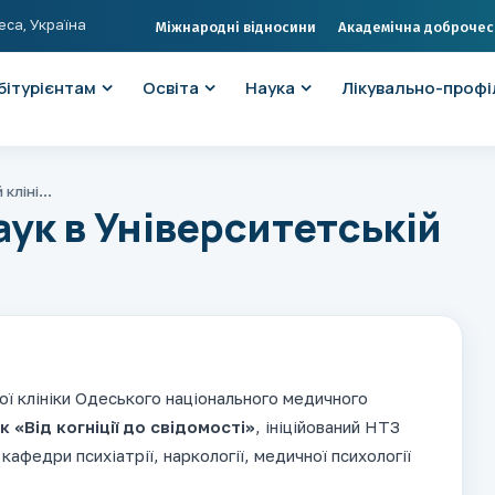
еса, Україна
Міжнародні відносини
Академічна доброчес
бітурієнтам
Освіта
Наука
Лікувально-профі
Симпозіум нейронаук в Університетській клініці ОНМедУ
ук в Університетській
кої клініки Одеського національного медичного
 «Від когніції до свідомості»
, ініційований НТЗ
кафедри психіатрії, наркології, медичної психології