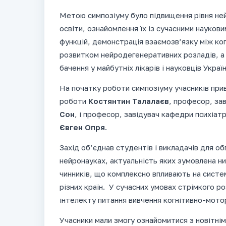
Метою симпозіуму було підвищення рівня ней
освіти, ознайомлення їх із сучасними науко
функцій, демонстрація взаємозв’язку між ко
розвитком нейродегенеративних розладів, а
бачення у майбутніх лікарів і науковців Україн
На початку роботи симпозіуму учасників при
роботи
Костянтин Талалаєв
, професор, зав
Сон
, і професор, завідувач кафедри психіатрі
Євген Опря
.
Захід об’єднав студентів і викладачів для об
нейронауках, актуальність яких зумовлена ни
чинників, що комплексно впливають на систе
різних країн. У сучасних умовах стрімкого ро
інтелекту питання вивчення когнітивно-мото
Учасники мали змогу ознайомитися з новітні