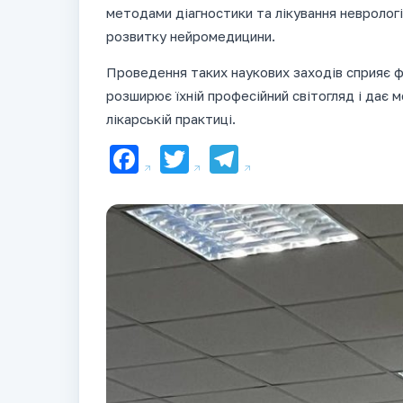
методами діагностики та лікування невролог
розвитку нейромедицини.
Проведення таких наукових заходів сприяє ф
розширює їхній професійний світогляд і дає 
лікарській практиці.
Facebook
Twitter
Telegram