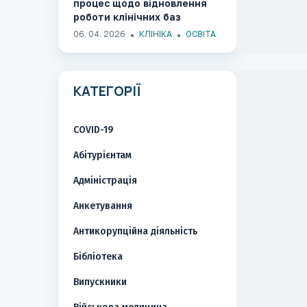
процес щодо відновлення
роботи клінічних баз
ОНМедУ в медичних
06. 04. 2026
КЛІНІКА
ОСВІТА
закладах міста
КАТЕГОРІЇ
COVID-19
Абітурієнтам
Адміністрація
Анкетування
Антикорупційна діяльність
Бібліотека
Випускники