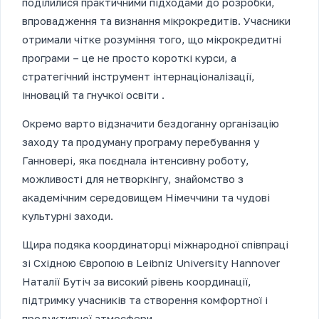
поділилися практичними підходами до розробки,
впровадження та визнання мікрокредитів. Учасники
отримали чітке розуміння того, що мікрокредитні
програми – це не просто короткі курси, а
стратегічний інструмент інтернаціоналізації,
інновацій та гнучкої освіти .
Окремо варто відзначити бездоганну організацію
заходу та продуману програму перебування у
Ганновері, яка поєднала інтенсивну роботу,
можливості для нетворкінгу, знайомство з
академічним середовищем Німеччини та чудові
культурні заходи.
Щира подяка координаторці міжнародної співпраці
зі Східною Європою в Leibniz University Hannover
Наталії Бутіч за високий рівень координації,
підтримку учасників та створення комфортної і
продуктивної атмосфери.