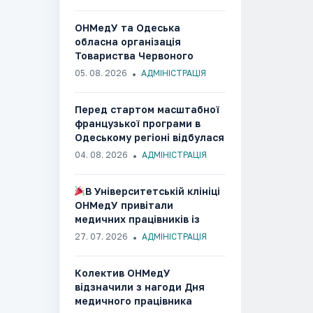
ОНМедУ та Одеська
обласна організація
Товариства Червоного
Хреста України об’єднали
05. 08. 2026
АДМІНІСТРАЦІЯ
зусилля заради розвитку
гуманітарних та медико-
Перед стартом масштабної
соціальних ініціатив
французької програми в
Одеському регіоні відбулася
ознайомча зустріч із
04. 08. 2026
АДМІНІСТРАЦІЯ
партнерами
В Університетській клініці
ОНМедУ привітали
медичних працівників із
професійним святом
27. 07. 2026
АДМІНІСТРАЦІЯ
Колектив ОНМедУ
відзначили з нагоди Дня
медичного працівника