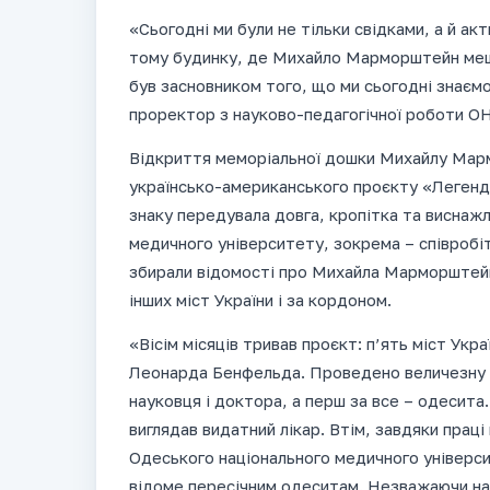
«Сьогодні ми були не тільки свідками, а й а
тому будинку, де Михайло Марморштейн меш
був засновником того, що ми сьогодні знаємо
проректор з науково-педагогічної роботи 
Відкриття меморіальної дошки Михайлу Мар
українсько-американського проєкту «Легенд
знаку передувала довга, кропітка та виснаж
медичного університету, зокрема – співробі
збирали відомості про Михайла Марморштейна
інших міст України і за кордоном.
«Вісім місяців тривав проєкт: п’ять міст Укра
Леонарда Бенфельда. Проведено величезну ро
науковця і доктора, а перш за все – одесита. 
виглядав видатний лікар. Втім, завдяки прац
Одеського національного медичного універс
відоме пересічним одеситам. Незважаючи на в