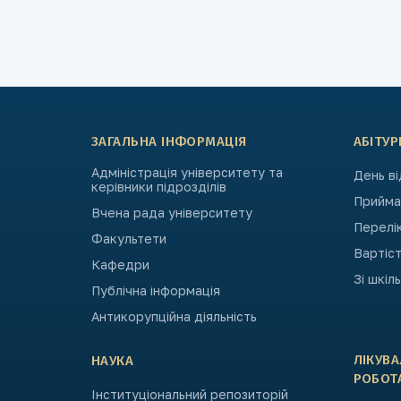
ЗАГАЛЬНА ІНФОРМАЦІЯ
АБІТУР
Адміністрація університету та
День в
керівники підрозділів
Приймал
Вчена рада університету
Перелі
Факультети
Вартіст
Кафедри
Зі шкіл
Публічна інформація
Антикорупційна діяльність
ЛІКУВ
НАУКА
РОБОТ
Інституціональний репозиторій