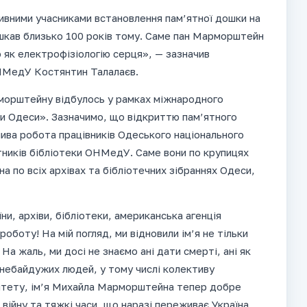
ктивними учасниками встановлення пам’ятної дошки на
кав близько 100 років тому. Саме пан Марморштейн
 як електрофізіологію серця», — зазначив
ОНМедУ Костянтин Талалаєв.
морштейну відбулось у рамках міжнародного
и Одеси». Зазначимо, що відкриттю пам’ятного
лива робота працівників Одеського національного
тників бібліотеки ОНМедУ. Саме вони по крупицях
 по всіх архівах та бібліотечних зібраннях Одеси,
їни, архіви, бібліотеки, американська агенція
боту! На мій погляд, ми відновили ім’я не тільки
На жаль, ми досі не знаємо ані дати смерті, ані як
і небайдужих людей, у тому числі колективу
итету, ім’я Михайла Марморштейна тепер добре
ійну та тяжкі часи, що наразі переживає Україна,