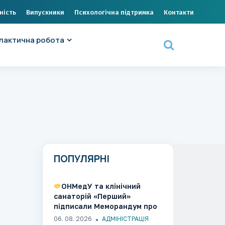
ність
Випускники
Психологічна підтримка
Контакти
лактична робота
ПОПУЛЯРНІ
ОНМедУ та клінічний
санаторій «Перший»
підписали Меморандум про
співпрацю
06. 08. 2026
АДМІНІСТРАЦІЯ