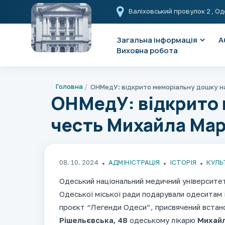
Валіховський провулок 2
, Од
Загальна інформація
А
Виховна робота
Головна
ОНМедУ: відкрито 
честь Михайла Ма
08. 10. 2024
АДМІНІСТРАЦІЯ
ІСТОРІЯ
КУЛЬ
Одеський національний медичний університе
Одеської міської ради подарували одеситам 
проєкт “Легенди Одеси”, присвячений встан
Рішельєвська, 48
одеському лікарю
Михай