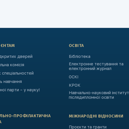
ІЄНТАМ
ОСВІТА
ідкритих дверей
Бібліотека
Електронне тестування та
ьна комісія
електронний журнал
к спеціальностей
ОСКІ
ь навчання
КРОК
ьної парти – у науку!
Навчально-науковий інститут
післядипломної освіти
АЛЬНО-ПРОФІЛАКТИЧНА
МІЖНАРОДНІ ВІДНОСИНИ
А
Проєкти та гранти