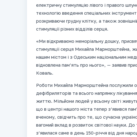
електричну стимуляцію лівого і правого шлун
технологію введення спеціальних інструменті
розкриваючи грудну клітку, а також зовнішні
стимуляції різних відділів серця.
«Ми відкриваємо меморіальну дошку, присвяч
стимуляції серця Михайла Марморштейна, жит
нашим містом і з Одеським національним ме
відновлена пам’ять про нього», — заявив прис
Коваль.
Роботи Михайла Марморштейна послужили ос
дефібриляторів та всього напрямку лікуванн
життю. Мільйони людей у всьому світі живуть
що в центрі нашого міста тепер з’явився пам
вченому, свідчить про те, що сучасна українс
вагомий вклад в розвиток світової науки. До
з’явилася саме в день 150-річчя від дня н