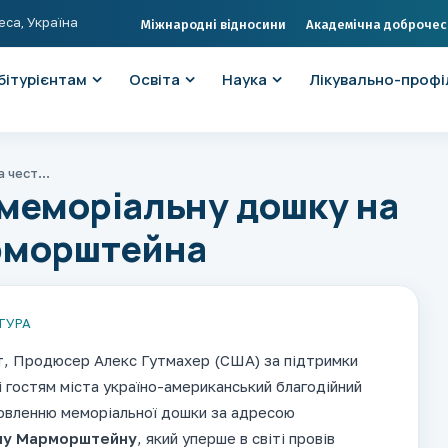
еса, Україна
Міжнародні відносини
Академічна доброчес
бітурієнтам
Освіта
Наука
Лікувально-профі
ОНМедУ: відкрито меморіальну дошку на честь Михайла Марморштейна
меморіальну дошку на
рморштейна
ТУРА
т, Продюсер Алекс Гутмахер (США) за підтримки
і гостям міста україно-американський благодійний
овленню меморіальної дошки за адресою
лу Марморштейну
, який уперше в світі провів