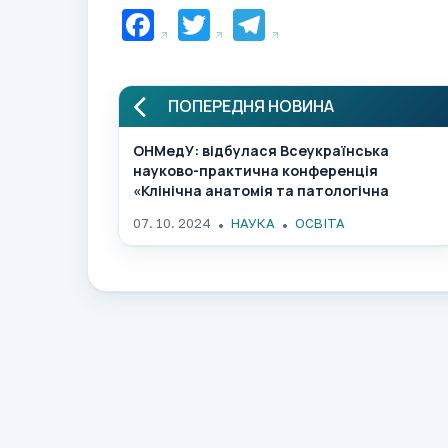
Facebook
Twitter
Telegram
ПОПЕРЕДНЯ НОВИНА
ОНМедУ: відбулася Всеукраїнська
науково-практична конференція
«Клінічна анатомія та патологічна
фізіологія: значущість для формування
07. 10. 2024
НАУКА
ОСВІТА
клінічного мислення майбутнього лікаря»