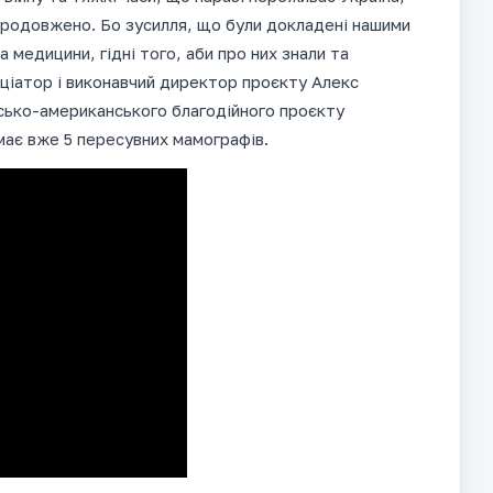
родовжено. Бо зусилля, що були докладені нашими
 медицини, гідні того, аби про них знали та
ніціатор і виконавчий директор проєкту Алекс
сько-американського благодійного проєкту
має вже 5 пересувних мамографів.