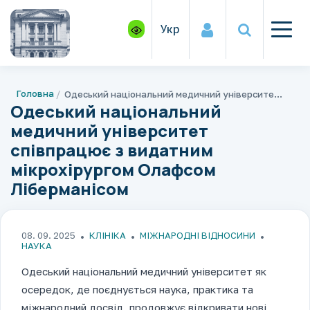
Укр
Головна
Одеський національний медичний університет співпрацює з видатним мікрохірургом Олафсом Ліберманісом
Одеський національний
медичний університет
співпрацює з видатним
мікрохірургом Олафсом
Ліберманісом
08. 09. 2025
КЛІНІКА
МІЖНАРОДНІ ВІДНОСИНИ
НАУКА
Одеський національний медичний університет як
осередок, де поєднується наука, практика та
міжнародний досвід, продовжує відкривати нові