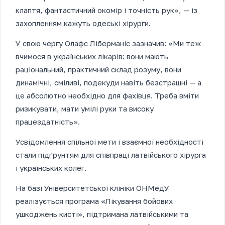
клаптя, фантастичний окомір і точність рук», — із
захопленням кажуть одеські хірурги.
У свою чергу Олафс Ліберманіс зазначив: «Ми теж
вчимося в українських лікарів: вони мають
раціональний, практичний склад розуму, вони
динамічні, сміливі, подекуди навіть безстрашні — а
це абсолютно необхідно для фахівця. Треба вміти
ризикувати, мати умілі руки та високу
працездатність».
Усвідомлення спільної мети і взаємної необхідності
стали підґрунтям для співпраці латвійського хірурга
і українських колег.
На базі Університетської клініки ОНМедУ
реалізується програма «Лікування бойових
ушкоджень кисті», підтримана латвійськими та