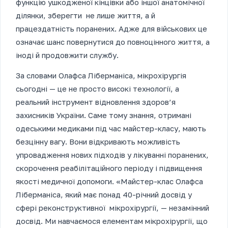
функцію ушкодженої кінцівки або іншої анатомічної
ділянки, зберегти не лише життя, а й
працездатність поранених. Адже для військових це
означає шанс повернутися до повноцінного життя, а
іноді й продовжити службу.
За словами Олафса Ліберманіса, мікрохірургія
сьогодні — це не просто високі технології, а
реальний інструмент відновлення здоров’я
захисників України. Саме тому знання, отримані
одеськими медиками під час майстер-класу, мають
безцінну вагу. Вони відкривають можливість
упровадження нових підходів у лікуванні поранених,
скорочення реабілітаційного періоду і підвищення
якості медичної допомоги. «Майстер-клас Олафса
Ліберманіса, який має понад 40-річний досвід у
сфері реконструктивної мікрохірургії, — незамінний
досвід. Ми навчаємося елементам мікрохірургії, що