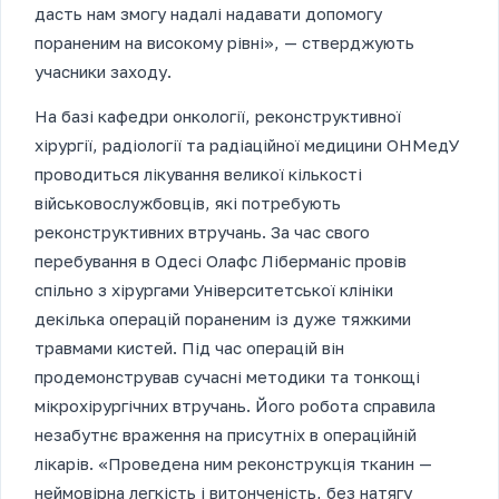
дасть нам змогу надалі надавати допомогу
пораненим на високому рівні», — стверджують
учасники заходу.
На базі кафедри онкології, реконструктивної
хірургії, радіології та радіаційної медицини ОНМедУ
проводиться лікування великої кількості
військовослужбовців, які потребують
реконструктивних втручань. За час свого
перебування в Одесі Олафс Ліберманіс провів
спільно з хірургами Університетської клініки
декілька операцій пораненим із дуже тяжкими
травмами кистей. Під час операцій він
продемонстрував сучасні методики та тонкощі
мікрохірургічних втручань. Його робота справила
незабутнє враження на присутніх в операційній
лікарів. «Проведена ним реконструкція тканин —
неймовірна легкість і витонченість, без натягу