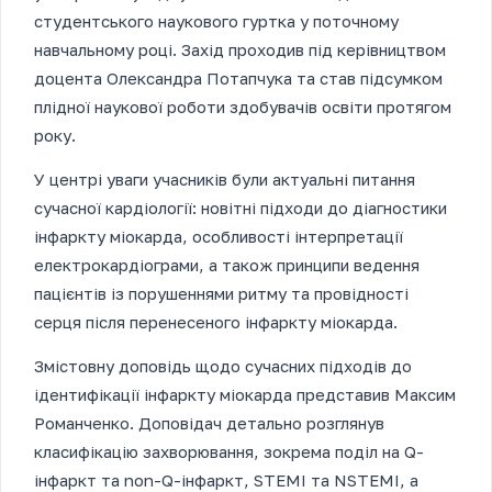
студентського наукового гуртка у поточному
навчальному році. Захід проходив під керівництвом
доцента Олександра Потапчука та став підсумком
плідної наукової роботи здобувачів освіти протягом
року.
У центрі уваги учасників були актуальні питання
сучасної кардіології: новітні підходи до діагностики
інфаркту міокарда, особливості інтерпретації
електрокардіограми, а також принципи ведення
пацієнтів із порушеннями ритму та провідності
серця після перенесеного інфаркту міокарда.
Змістовну доповідь щодо сучасних підходів до
ідентифікації інфаркту міокарда представив Максим
Романченко. Доповідач детально розглянув
класифікацію захворювання, зокрема поділ на Q-
інфаркт та non-Q-інфаркт, STEMI та NSTEMI, а