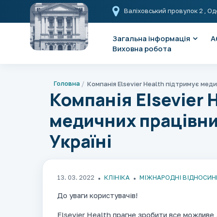
Валіховський провулок 2
, Од
Загальна інформація
А
Виховна робота
Головна
Компанія Elsevier 
медичних працівник
Україні
13. 03. 2022
КЛІНІКА
МІЖНАРОДНІ ВІДНОСИН
До уваги користувачів!
Elsevier Health прагне зробити все можливе 