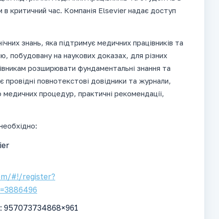
 в критичний час. Компанія Elsevier надає доступ
ічних знань, яка підтримує медичних працівників та
ю, побудовану на наукових доказах, для різних
івникам розширювати фундаментальні знання та
є провідні повнотекстові довідники та журнали,
ео медичних процедур, практичні рекомендації,
необхідно:
ier
om/#!/register?
d=3886496
D): 957073734868×961