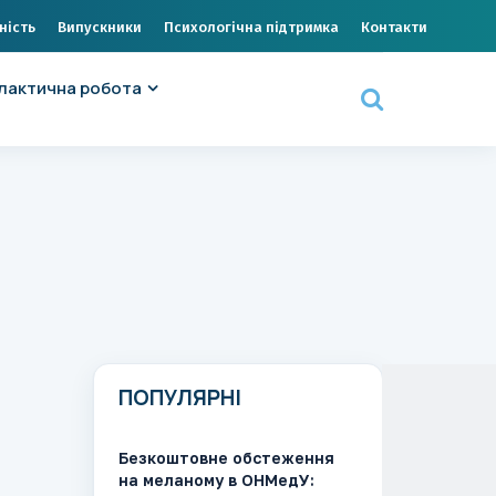
ність
Випускники
Психологічна підтримка
Контакти
лактична робота
ПОПУЛЯРНІ
Безкоштовне обстеження
на меланому в ОНМедУ: