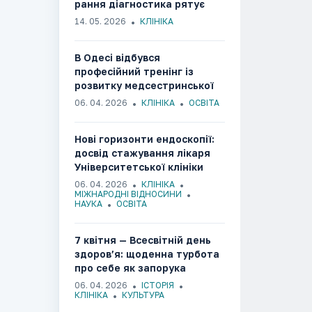
рання діагностика рятує
життя​​​​​​​​​​​​​​​​
14. 05. 2026
КЛІНІКА
В Одесі відбувся
професійний тренінг із
розвитку медсестринської
освіти
06. 04. 2026
КЛІНІКА
ОСВІТА
Нові горизонти ендоскопії:
досвід стажування лікаря
Університетської клініки
ОНМедУ в Національному
06. 04. 2026
КЛІНІКА
онкологічному центрі Японії
МІЖНАРОДНІ ВІДНОСИНИ
НАУКА
ОСВІТА
7 квітня — Всесвітній день
здоров’я: щоденна турбота
про себе як запорука
майбутнього
06. 04. 2026
ІСТОРІЯ
КЛІНІКА
КУЛЬТУРА