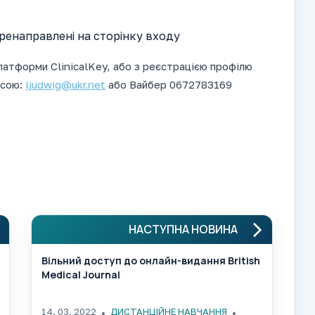
енаправлені на сторінку входу
платформи
ClinicalKey
, або з реєстрацією профілю
есою:
ljudwig@ukr.net
або Вайбер 0672783169
НАСТУПНА НОВИНА
Вільний доступ до онлайн-видання British
Medical Journal
14. 03. 2022
ДИСТАНЦІЙНЕ НАВЧАННЯ