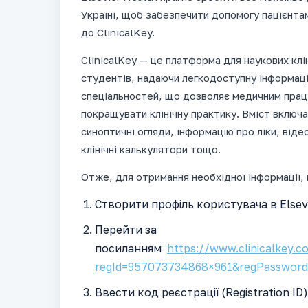
Україні, щоб забезпечити допомогу пацієнтам
до
ClinicalKey.
ClinicalKey — це платформа для наукових клін
студентів, надаючи легкодоступну інформаці
спеціальностей, що дозволяє медичним прац
покращувати клінічну практику. Вміст включа
синоптичні огляди, інформацію про ліки, від
клінічні калькулятори тощо.
Отже, для отримання необхідної інформації, 
Створити профіль користувача в Elsev
Перейти за
посиланням
https://www.clinicalkey.c
regId=957073734868×961&regPasswor
Ввести код реєстрації (Registration I