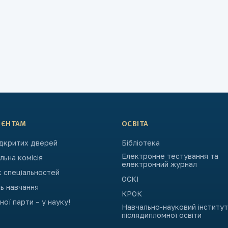
ІЄНТАМ
ОСВІТА
ідкритих дверей
Бібліотека
Електронне тестування та
ьна комісія
електронний журнал
к спеціальностей
ОСКІ
ь навчання
КРОК
ьної парти – у науку!
Навчально-науковий інститут
післядипломної освіти