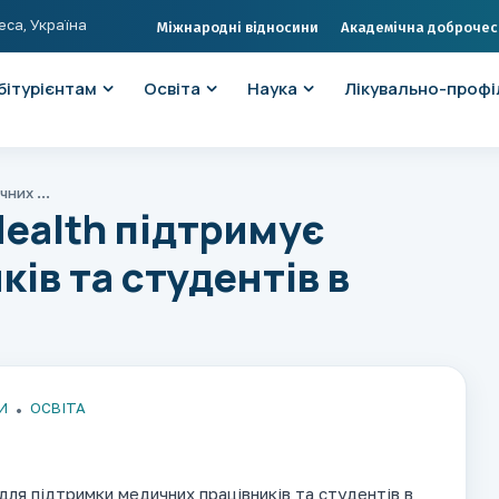
еса, Україна
Міжнародні відносини
Академічна доброчес
бітурієнтам
Освіта
Наука
Лікувально-профі
Компанія Elsevier Health підтримує медичних працівників та студентів в Україні
Health підтримує
ів та студентів в
И
ОСВІТА
для підтримки медичних працівників та студентів в