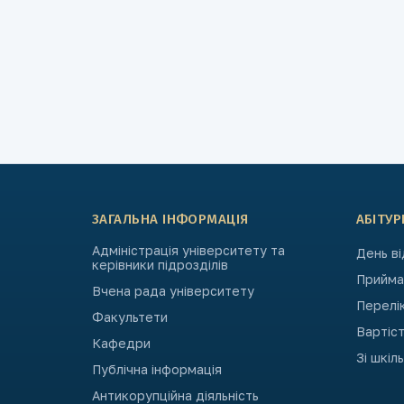
ЗАГАЛЬНА ІНФОРМАЦІЯ
АБІТУР
Адміністрація університету та
День в
керівники підрозділів
Приймал
Вчена рада університету
Перелі
Факультети
Вартіст
Кафедри
Зі шкіл
Публічна інформація
Антикорупційна діяльність