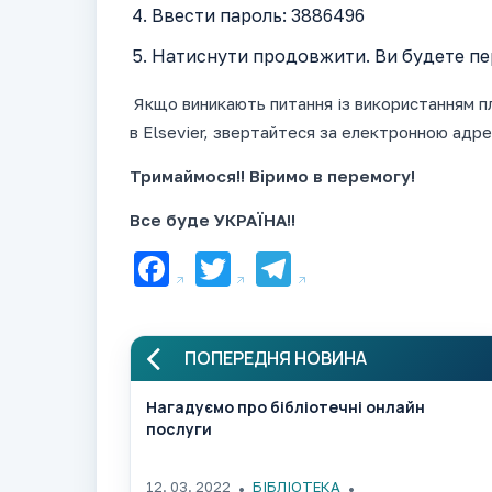
Ввести пароль: 3886496
Натиснути продовжити. Ви будете пер
Якщо виникають питання із використанням 
в
Elsevier
, звертайтеся за електронною адр
Тримаймося!! Віримо в перемогу!
Все буде УКРАЇНА!!
Facebook
Twitter
Telegram
ПОПЕРЕДНЯ НОВИНА
Нагадуємо про бібліотечні онлайн
послуги
12. 03. 2022
БІБЛІОТЕКА