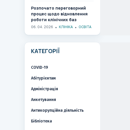
Розпочато переговорний
процес щодо відновлення
роботи клінічних баз
ОНМедУ в медичних
06. 04. 2026
КЛІНІКА
ОСВІТА
закладах міста
КАТЕГОРІЇ
COVID-19
Абітурієнтам
Адміністрація
Анкетування
Антикорупційна діяльність
Бібліотека