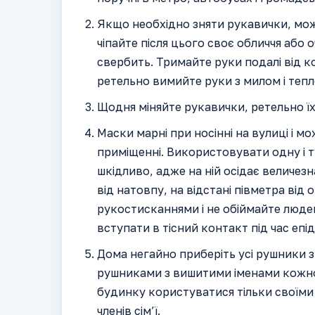
Якщо необхідно зняти рукавички, мож
чіпайте після цього своє обличчя або 
свербить. Тримайте руки подалі від ко
ретельно вимийте руки з милом і теп
Щодня міняйте рукавички, ретельно їх
Маски марні при носінні на вулиці і 
приміщенні. Використовувати одну і т
шкідливо, адже на ній осідає величезн
від натовпу, на відстані півметра від
рукостисканнями і не обіймайте люде
вступати в тісний контакт під час епід
Дома негайно приберіть усі рушники з в
рушниками з вишитими іменами кожног
будинку користуватися тільки своїми 
членів сім’ї.