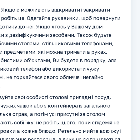
 Якщо є можливість відкривати і закривати
, робіть це. Одягайте рукавички, щоб повернути
дотику до неї. Якщо хтось у Вашому домі
ки з дезінфікуючими засобами. Також будьте
бочими столами, стільниковими телефонами,
и предметами, які можна тримати в руках.
обистими об’єктами, Ви будете в порядку, але
никовий телефон або використати чужу
і, не торкайтеся свого обличчя і негайно
.
уйте свої особисті столові прилади і посуд.
з чужих чашок або з контейнера із загальною
лька страв, а потім усі присутні за столом
ть собі їжу: не робіть цього, поки епідемія не
віровки в кожне блюдо. Ретельно мийте всю їжу і
двідування ресторанів, в яких не дотримуються