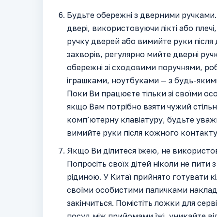
Будьте обережні з дверними ручками.
двері, використовуючи лікті або плечі
ручку дверей або вимийте руки після 
захворів, регулярно мийте дверні руч
обережні зі сходовими поручнями, ро
іграшками, ноутбуками — з будь-яким
Поки Ви працюєте тільки зі своїми ос
якщо Вам потрібно взяти чужий стіль
комп’ютерну клавіатуру, будьте уважн
вимийте руки після кожного контакту
Якщо Ви ділитеся їжею, не використов
Попросіть своїх дітей ніколи не пити 
рідиною. У Китаї прийнято готувати кі
своїми особистими паличками накладаю
закінчиться. Помістіть ложки для сер
посуд між прийомами їжі, уникайте ві