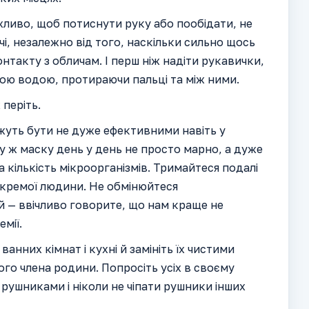
ливо, щоб потиснути руку або пообідати, не
очі, незалежно від того, наскільки сильно щось
нтакту з обличам. І перш ніж надіти рукавички,
лою водою, протираючи пальці та між ними.
 періть.
можуть бути не дуже ефективними навіть у
у ж маску день у день не просто марно, а дуже
а кількість мікроорганізмів. Тримайтеся подалі
 окремої людини. Не обмінюйтеся
й — ввічливо говорите, що нам краще не
емії.
анних кімнат і кухні й замініть їх чистими
о члена родини. Попросіть усіх в своєму
рушниками і ніколи не чіпати рушники інших