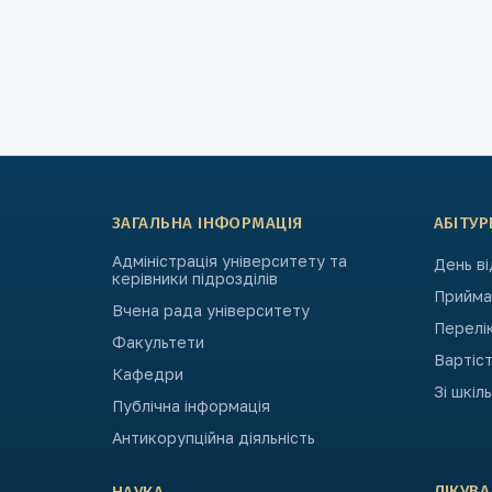
ЗАГАЛЬНА ІНФОРМАЦІЯ
АБІТУР
Адміністрація університету та
День в
керівники підрозділів
Приймал
Вчена рада університету
Перелі
Факультети
Вартіст
Кафедри
Зі шкіл
Публічна інформація
Антикорупційна діяльність
ЛІКУВ