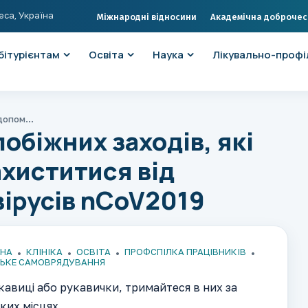
еса, Україна
Міжнародні відносини
Академічна доброчес
бітурієнтам
Освіта
Наука
Лікувально-профі
Десять простих запобіжних заходів, які допоможуть Вам захиститися від зараження коронавірусів nCoV2019
обіжних заходів, які
хиститися від
ірусів nCoV2019
ИНА
КЛІНІКА
ОСВІТА
ПРОФСПІЛКА ПРАЦІВНИКІВ
ЬКЕ САМОВРЯДУВАННЯ
кавиці або рукавички, тримайтеся в них за
ких місцях.