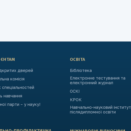
ІЄНТАМ
ОСВІТА
ідкритих дверей
Бібліотека
Електронне тестування та
ьна комісія
електронний журнал
к спеціальностей
ОСКІ
ь навчання
КРОК
ьної парти – у науку!
Навчально-науковий інститут
післядипломної освіти
АЛЬНО-ПРОФІЛАКТИЧНА