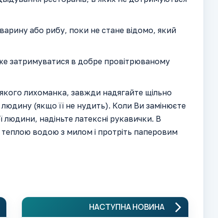
тварину або рибу, поки не стане відомо, який
оже затримуватися в добре провітрюваному
у якого лихоманка, завжди надягайте щільно
 людину (якщо її не нудить). Коли Ви замінюєте
ї людини, надіньте латексні рукавички. В
 теплою водою з милом і протріть паперовим
НАСТУПНА НОВИНА