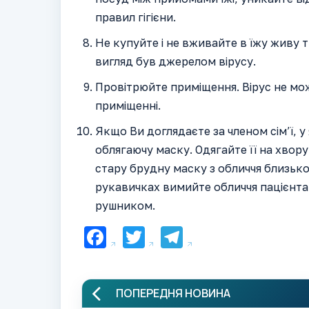
правил гігієни.
Не купуйте і не вживайте в їжу живу 
вигляд був джерелом вірусу.
Провітрюйте приміщення. Вірус не м
приміщенні.
Якщо Ви доглядаєте за членом сім’ї, 
облягаючу маску. Одягайте її на хвору
стару брудну маску з обличчя близько
рукавичках вимийте обличчя пацієнта
рушником.
Facebook
Twitter
Telegram
ПОПЕРЕДНЯ НОВИНА