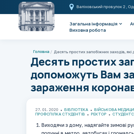
Валіховський провулок 2
, Од
Загальна інформація
А
Виховна робота
Головна
Десять простих зап
допоможуть Вам за
зараження коронав
27. 01. 2020
БІБЛІОТЕКА
ВІЙСЬКОВА МЕДИЦ
ПРОФСПІЛКА СТУДЕНТІВ
РЕКТОР
СТУДЕНТС
Виходячи з дому, надягайте зимові ру
поручні в метро, автобусах і громадсь