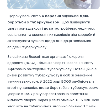
Щороку весь світ
24 березня
відзначає
День
боротьби з туберкульозом
, щоб привернути
увагу громадськості до катастрофічних медичних,
соціальних та економічних наслідків цієї хвороби й
активізувати зусилля щодо лік­відації глобальної
епідемії туберкульозу.
За оцінками Всесвітньої органі­зації охорони
здоров’я (ВООЗ), близько чверті населення світу
інфіковано бактеріями туберкульозу. Потенційно є
ризик розвитку туберкульозу в осіб зі зниженим
імунним захистом. У 2022 році ВООЗ опублікувала
щорічну доповідь щодо боротьби з туберкульозом:
уперше з 1997 року зареєстровано зростання
кількості хворих. Зараз у світі близько 10,6 млн. осіб
хворіють на туберкульоз, щорічно близько 1,5 млн.