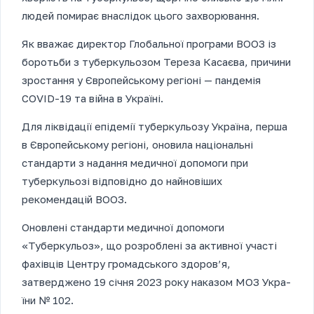
людей помирає внаслідок цього захворювання.
Як вважає директор Глобальної програми ВООЗ із
боротьби з ту­бер­кульозом Тереза Касаєва, причини
зростання у Європейському ре­гіо­ні — пандемія
COVID-19 та війна в Україні.
Для ліквідації епідемії туберкульозу Україна, перша
в Європейському регіоні, оновила національні
стандарти з надання медичної допомоги при
туберкульозі відповідно до найновіших
рекомендацій ВООЗ.
Оновлені стандарти медич­ної допомоги
«Туберкульоз», що розроблені за активної участі
фахівців Центру громадського здоров’я,
затверджено 19 січня 2023 року наказом МОЗ Укра­
їни № 102.