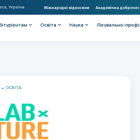
еса, Україна
Міжнародні відносини
Академічна доброчес
бітурієнтам
Освіта
Наука
Лікувально-профі
ОСВІТА