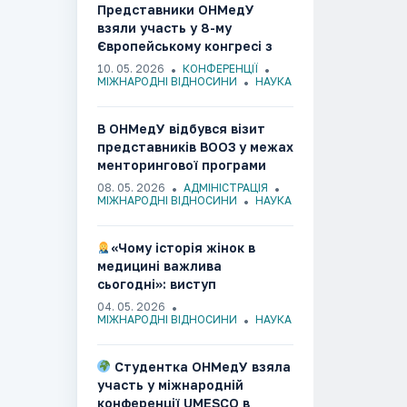
Представники ОНМедУ
взяли участь у 8-му
Європейському конгресі з
ендометріозу(Італія,
10. 05. 2026
КОНФЕРЕНЦІЇ
Болонья, 2026)
МІЖНАРОДНІ ВІДНОСИНИ
НАУКА
В ОНМедУ відбувся візит
представників ВООЗ у межах
менторингової програми
боротьби з
08. 05. 2026
АДМІНІСТРАЦІЯ
антибіотикорезистентністю
МІЖНАРОДНІ ВІДНОСИНИ
НАУКА
«Чому історія жінок в
медицині важлива
сьогодні»: виступ
здобувачки ОНМедУ на
04. 05. 2026
міжнародній конференції в
МІЖНАРОДНІ ВІДНОСИНИ
НАУКА
Канаді
Студентка ОНМедУ взяла
участь у міжнародній
конференції UMESCO в