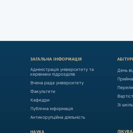
ЗАГАЛЬНА ІНФОРМАЦІЯ
АБІТУР
Адміністрація університету та
День в
керівники підрозділів
Приймал
Вчена рада університету
Перелі
Факультети
Вартіст
Кафедри
Зі шкіл
Публічна інформація
Антикорупційна діяльність
ЛІКУВ
НАУКА