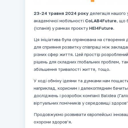
23-24 травня 2024 року
делегація нашого 
академічної мобільності
CoLAB4Future
, що 
(Іспанія) у рамках проєкту
HEI4Future
.
Ця ініціатива була спрямована на створення 
для сприяння розвитку співпраці між заклада
різних сфер життя. Цей простір розроблений
рішень для складних глобальних проблем, так
збільшення тривалості життя, тощо.
У ході обміну ідеями та думками нам пощаст
наприклад, корисним і далекоглядним бачит
досліджень і розробок компанії Balidea (Галіс
віртуальних помічників у середовищі здоров’
Продовжуємо розвивати європейські інноваці
охорони здоров’я.