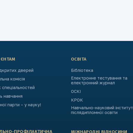
ІЄНТАМ
ОСВІТА
ідкритих дверей
Бібліотека
Електронне тестування та
ьна комісія
електронний журнал
к спеціальностей
ОСКІ
ь навчання
КРОК
ьної парти – у науку!
Навчально-науковий інститут
післядипломної освіти
АЛЬНО-ПРОФІЛАКТИЧНА
МІЖНАРОДНІ ВІДНОСИНИ