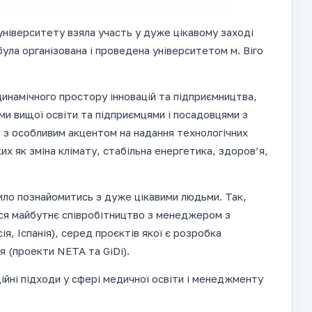
університету взяла участь у дуже цікавому заході
була організована і проведена університетом м. Віго
динамічного простору інновацій та підприємництва,
ми вищої освіти та підприємцями і посадовцями з
 з особливим акцентом на надання технологічних
их як зміна клімату, стабільна енергетика, здоров’я,
ило познайомитись з дуже цікавими людьми. Так,
ься майбутнє співробітництво з менеджером з
ія, Іспанія), серед проєктів якої є розробка
я (проекти NETA та GiDi).
йні підходи у сфері медичної освіти і менеджменту