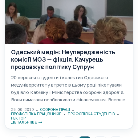
Одеський медін: Неупередженість
комісії МОЗ — фікція. Качурець
продовжує політику Супрун
20 вересня студенти і колектив Одеського
медуніверситету втретє в цьому році пікетували
будівлю Кабміну і Міністерства охорони здоров’я.
Вони вимагали розблокувати фінансування. Вперше
за весь час протистояння до протестувальників
25. 09. 2019
ОХОРОНА ПРАЦІ
вийшов представник МОЗ — радник міністра
ПРОФСПІЛКА ПРАЦІВНИКІВ
ПРОФСПІЛКА СТУДЕНТІВ
РЕКТОР
Дмитро Раїмов. Він пообіцяв, що
ДЕТАЛЬНІШЕ