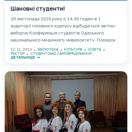
Шановні студенти!
28 листопада 2019 року о 14.30 годині в 1
аудиторії головного корпусу відбудеться звітно-
виборча Конференція студентів Одеського
національного медичного університету. Порядок
денний: 1. Звіт голови студентського
12. 11. 2019
БІБЛІОТЕКА
КУЛЬТУРА
ОСВІТА
самоврядування за останній навчальний рік; 2.
РЕКТОР
СТУДЕНТСЬКЕ САМОВРЯДУВАННЯ
ДЕТАЛЬНІШЕ
Обрання нового голови студентського
самоврядування університету; 3. Затвердження