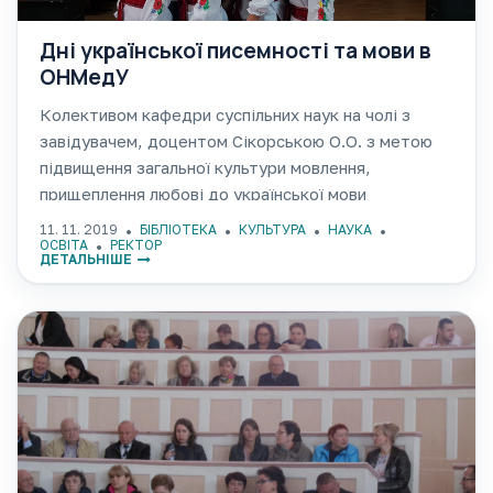
Дні української писемності та мови в
ОНМедУ
Колективом кафедри суспільних наук на чолі з
завідувачем, доцентом Сікорською О.О. з метою
підвищення загальної культури мовлення,
прищеплення любові до української мови
традиційно на початку листопада було проведено
11. 11. 2019
БІБЛІОТЕКА
КУЛЬТУРА
НАУКА
низку заходів, присвячених Дню української
ОСВІТА
РЕКТОР
ДЕТАЛЬНІШЕ
писемності та мови, який відмічається щорічно 9