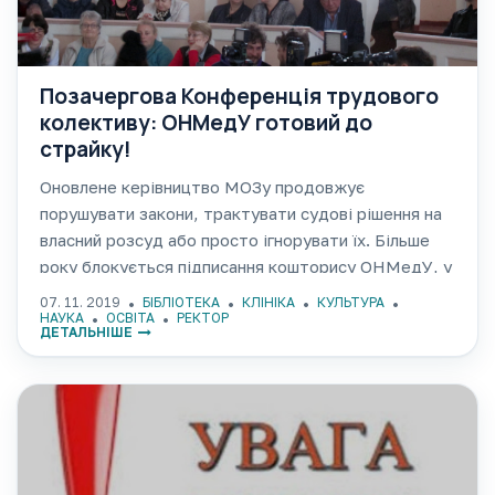
Позачергова Конференція трудового
колективу: ОНМедУ готовий до
страйку!
Оновлене керівництво МОЗу продовжує
порушувати закони, трактувати судові рішення на
власний розсуд або просто ігнорувати їх. Більше
року блокується підписання кошторису ОНМедУ, у
зв’язку з чим з лютого 2019 р. студентам не
07. 11. 2019
БІБЛІОТЕКА
КЛІНІКА
КУЛЬТУРА
виплачується стипендія, а працівникам клінік
НАУКА
ОСВІТА
РЕКТОР
ДЕТАЛЬНІШЕ
університету — заробітна