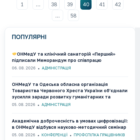
1
…
38
39
40
41
42
…
58
ПОПУЛЯРНІ
ОНМедУ та клінічний санаторій «Перший»
підписали Меморандум про співпрацю
06. 08. 2026
АДМІНІСТРАЦІЯ
ОНМедУ та Одеська обласна організація
Товариства Червоного Хреста України об’єднали
зусилля заради розвитку гуманітарних та
медико-соціальних ініціатив
05. 08. 2026
АДМІНІСТРАЦІЯ
Академічна доброчесність в умовах цифровізації:
в ОНМедУ відбувся науково-методичний семінар
05. 08. 2026
КОНФЕРЕНЦІЇ
ПРОФСПІЛКА ПРАЦІВНИКІВ