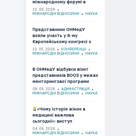
міжнародному форумі в
Литві
10. 06. 2026
МІЖНАРОДНІ ВІДНОСИНИ
НАУКА
Представники ОНМедУ
взяли участь у 8-му
Європейському конгресі з
ендометріозу(Італія,
10. 05. 2026
КОНФЕРЕНЦІЇ
Болонья, 2026)
МІЖНАРОДНІ ВІДНОСИНИ
НАУКА
В ОНМедУ відбувся візит
представників ВООЗ у межах
менторингової програми
боротьби з
08. 05. 2026
АДМІНІСТРАЦІЯ
антибіотикорезистентністю
МІЖНАРОДНІ ВІДНОСИНИ
НАУКА
«Чому історія жінок в
медицині важлива
сьогодні»: виступ
здобувачки ОНМедУ на
04. 05. 2026
міжнародній конференції в
МІЖНАРОДНІ ВІДНОСИНИ
НАУКА