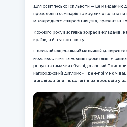
Для освітянської спільноти — це майданчик д
проведення семінарів та круглих столів із п
міжнародного співробітництва, презентації ос
Кожного року виставка збирає викладачів, на
країни, а й з усього світу.
Одеський національний медичний університет
можливостями та новими проєктами. У рамках
результатами яких був відзначений
Почесним
нагороджений дипломом
Гран-прі у номінац
організаційно-педагогічних процесів у з