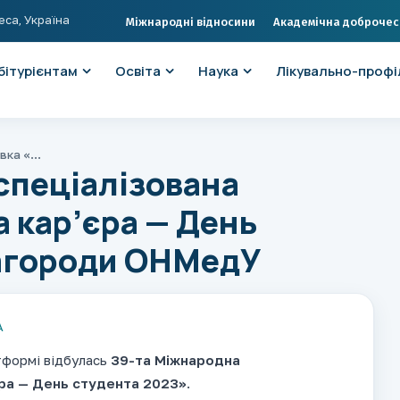
еса, Україна
Міжнародні відносини
Академічна доброчес
бітурієнтам
Освіта
Наука
Лікувально-профі
39-та Міжнародна спеціалізована виставка «Освіта та кар’єра — День студента 2023»: нагороди ОНМедУ
спеціалізована
а кар’єра — День
нагороди ОНМедУ
А
атформі відбулась
39-та Міжнародна
єра — День студента 2023»
.