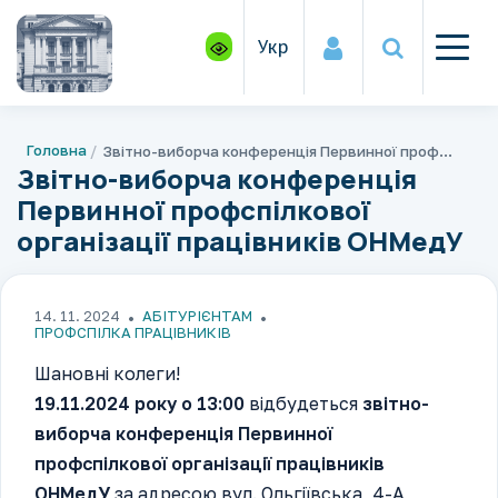
Укр
Головна
Звітно-виборча конференція Первинної профспілкової організації працівників ОНМедУ
Звітно-виборча конференція
Первинної профспілкової
організації працівників ОНМедУ
14. 11. 2024
АБІТУРІЄНТАМ
ПРОФСПІЛКА ПРАЦІВНИКІВ
Шановні колеги!
19.11.2024 року о 13:00
відбудеться
звітно-
виборча конференція Первинної
профспілкової організації працівників
ОНМедУ
за адресою вул. Ольгіївська, 4-А,