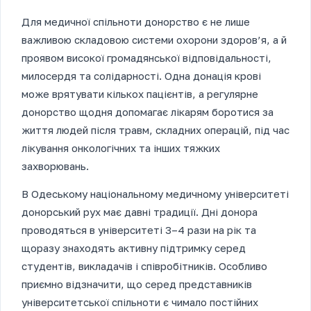
Для медичної спільноти донорство є не лише
важливою складовою системи охорони здоров’я, а й
проявом високої громадянської відповідальності,
милосердя та солідарності. Одна донація крові
може врятувати кількох пацієнтів, а регулярне
донорство щодня допомагає лікарям боротися за
життя людей після травм, складних операцій, під час
лікування онкологічних та інших тяжких
захворювань.
В Одеському національному медичному університеті
донорський рух має давні традиції. Дні донора
проводяться в університеті 3–4 рази на рік та
щоразу знаходять активну підтримку серед
студентів, викладачів і співробітників. Особливо
приємно відзначити, що серед представників
університетської спільноти є чимало постійних