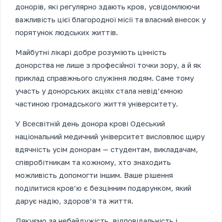
донорів, які регулярно здають кров, усвідомлюючи
важливість цієї благородної місії та власний внесок у
порятунок людських життів.
Майбутні лікарі добре розуміють цінність
донорства не лише з професійної точки зору, а й як
приклад справжнього служіння людям. Саме тому
участь у донорських акціях стала невід’ємною
частиною громадського життя університету.
У Всесвітній день донора крові Одеський
національний медичний університет висловлює щиру
вдячність усім донорам — студентам, викладачам,
співробітникам та кожному, хто знаходить
можливість допомогти іншим. Ваше рішення
поділитися кров’ю є безцінним подарунком, який
дарує надію, здоров’я та життя.
Дякуємо за небайдужість, відповідальність і