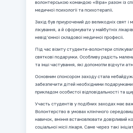
волонтерською командою «Віра» разом із спів
медичної психології та психотерапії.
Захід був приурочений до великодніх свят і м
лікування, а й сформувати у майбутніх лікарі
невід’ємної складової медичної професії.
Під час візиту студенти-волонтери спілкува
святкові подарунки. Особливу радість мален
та інші частування, які допомогли відчути атм
Основним спонсором заходу стала небайдуж
забезпечити дітей необхідними подарунками т
прикладом особистої відповідальності та щи
Участь студентів у подібних заходах має важ
Волонтерство в умовах клінічного середовищ
навичок, вміння встановлювати довірливий ко
соціальної місії лікаря. Саме через такі ініц