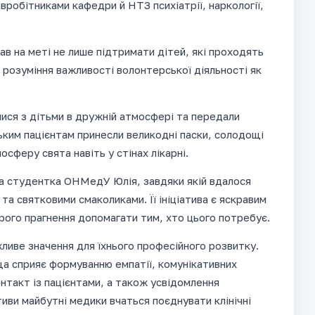
робітниками кафедри й НТЗ психіатрії, наркології,
ав на меті не лише підтримати дітей, які проходять
в розуміння важливості волонтерської діяльності як
лися з дітьми в дружній атмосфері та передали
ьким пацієнтам принесли великодні паски, солодощі
осферу свята навіть у стінах лікарні.
а студентка ОНМедУ Юлія, завдяки якій вдалося
а святковими смаколиками. Її ініціатива є яскравим
рого прагнення допомагати тим, хто цього потребує.
ливе значення для їхнього професійного розвитку.
а сприяє формуванню емпатії, комунікативних
нтакт із пацієнтами, а також усвідомлення
іативи майбутні медики вчаться поєднувати клінічні