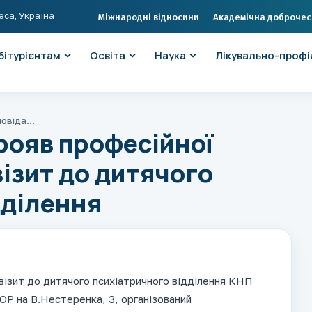
еса, Україна
Міжнародні відносини
Академічна доброчес
бітурієнтам
Освіта
Наука
Лікувально-профі
Волонтерство як прояв професійної відповідальності: візит до дитячого психіатричного відділення
рояв професійної
візит до дитячого
дділення
 візит до дитячого психіатричного відділення КНП
ОР на В.Нестеренка, 3, організований