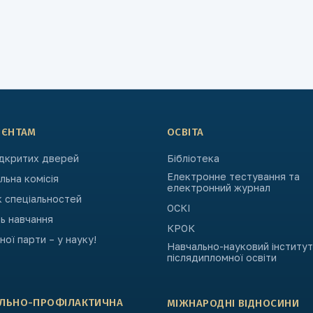
ІЄНТАМ
ОСВІТА
ідкритих дверей
Бібліотека
Електронне тестування та
ьна комісія
електронний журнал
к спеціальностей
ОСКІ
ь навчання
КРОК
ьної парти – у науку!
Навчально-науковий інститут
післядипломної освіти
АЛЬНО-ПРОФІЛАКТИЧНА
МІЖНАРОДНІ ВІДНОСИНИ