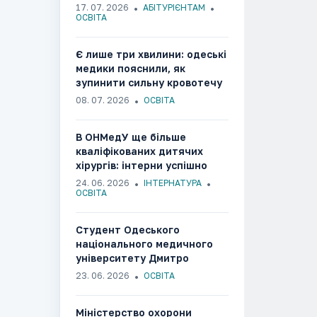
17. 07. 2026
АБІТУРІЄНТАМ
ОСВІТА
Є лише три хвилини: одеські
медики пояснили, як
зупинити сильну кровотечу
08. 07. 2026
ОСВІТА
В ОНМедУ ще більше
кваліфікованих дитячих
хірургів: інтерни успішно
завершили навчання
24. 06. 2026
ІНТЕРНАТУРА
ОСВІТА
Студент Одеського
національного медичного
університету Дмитро
Пилипенко став
23. 06. 2026
ОСВІТА
переможцем Конкурсу
Стипендіальної програми
Міністерство охорони
«Завтра.UA»