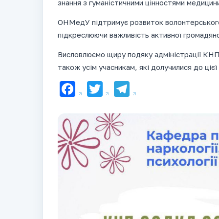
знання з гуманістичними цінностями медицин
ОНМедУ підтримує розвиток волонтерського
підкреслюючи важливість активної громадянсь
Висловлюємо щиру подяку адміністрації КНП
також усім учасникам, які долучилися до цієї 
Facebook
Twitter
Telegram