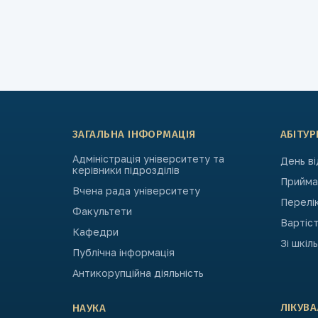
ЗАГАЛЬНА ІНФОРМАЦІЯ
АБІТУР
Адміністрація університету та
День в
керівники підрозділів
Приймал
Вчена рада університету
Перелі
Факультети
Вартіст
Кафедри
Зі шкіл
Публічна інформація
Антикорупційна діяльність
ЛІКУВ
НАУКА