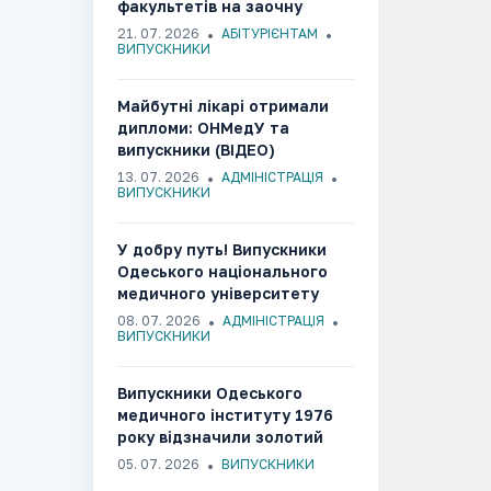
факультетів на заочну
форму навчання за
21. 07. 2026
АБІТУРІЄНТАМ
спеціальністю І8
ВИПУСКНИКИ
«Фармація»
Майбутні лікарі отримали
дипломи: ОНМедУ та
випускники (ВІДЕО)
13. 07. 2026
АДМІНІСТРАЦІЯ
ВИПУСКНИКИ
У добру путь! Випускники
Одеського національного
медичного університету
отримали дипломи
08. 07. 2026
АДМІНІСТРАЦІЯ
ВИПУСКНИКИ
Випускники Одеського
медичного інституту 1976
року відзначили золотий
ювілей випуску
05. 07. 2026
ВИПУСКНИКИ