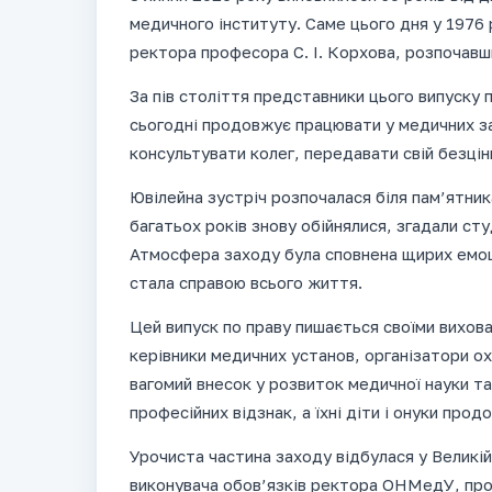
медичного інституту. Саме цього дня у 1976 
ректора професора С. І. Корхова, розпочавши
За пів століття представники цього випуску
сьогодні продовжує працювати у медичних зак
консультувати колег, передавати свій безцін
Ювілейна зустріч розпочалася біля пам’ятник
багатьох років знову обійнялися, згадали сту
Атмосфера заходу була сповнена щирих емоцій
стала справою всього життя.
Цей випуск по праву пишається своїми вихова
керівники медичних установ, організатори ох
вагомий внесок у розвиток медичної науки та
професійних відзнак, а їхні діти і онуки прод
Урочиста частина заходу відбулася у Великій
виконувача обов’язків ректора ОНМедУ, про