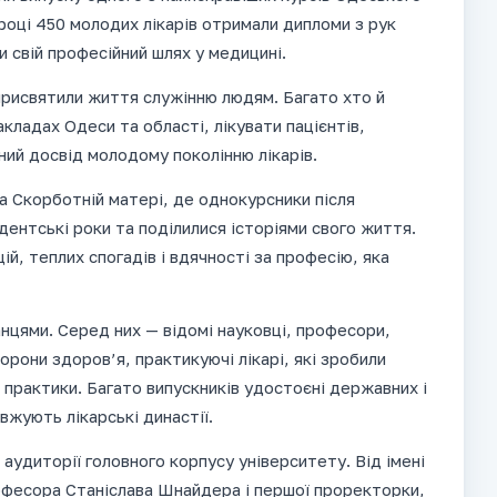
році 450 молодих лікарів отримали дипломи з рук
 свій професійний шлях у медицині.
 присвятили життя служінню людям. Багато хто й
ладах Одеси та області, лікувати пацієнтів,
ний досвід молодому поколінню лікарів.
а Скорботній матері, де однокурсники після
дентські роки та поділилися історіями свого життя.
, теплих спогадів і вдячності за професію, яка
нцями. Серед них — відомі науковці, професори,
орони здоров’я, практикуючі лікарі, які зробили
 практики. Багато випускників удостоєні державних і
овжують лікарські династії.
 аудиторії головного корпусу університету. Від імені
фесора Станіслава Шнайдера і першої проректорки,