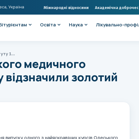
еса, Україна
Міжнародні відносини
Академічна доброчес
бітурієнтам
Освіта
Наука
Лікувально-профі
Випускники Одеського медичного інституту 1976 року відзначили золотий ювілей випуску
кого медичного
у відзначили золотий
дня випуску одного з найяскравіших курсів Одеського