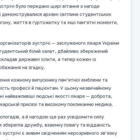
стрічі було передано щирі вітання з нагоди
і демонструвалися архівні світлини студентських
агону, життя в гуртожитку та інші пам’ятні моменти,
рганізаторів зустрічі — заслуженого лікаря України
студентський білий халат, дбайливо збережений
складав державні іспити, а тепер кожен із
обажання на згадку.
ння кожному випускнику пам’ятної емблеми та
ість професії й пацієнтам. У цьому незвичайному
і найважливіші людські якості лікаря — доброта,
ікарській присязі та високому покликанню медика.
спогадів, а й нагодою ще раз усвідомити силу
я зберегла дружбу, взаємну повагу та відданість
і зустрічі є живим свідченням нерозривного зв’язку