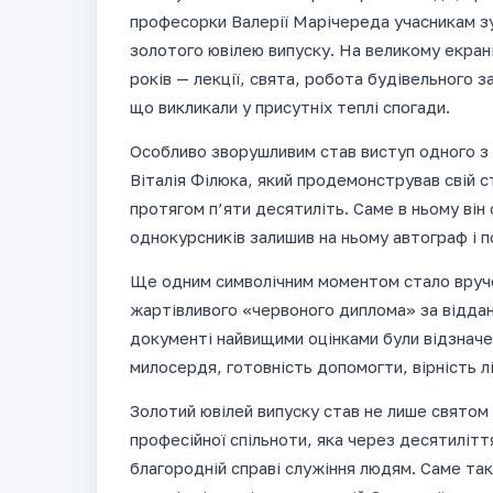
професорки Валерії Марічереда учасникам зу
золотого ювілею випуску. На великому екран
років — лекції, свята, робота будівельного з
що викликали у присутніх теплі спогади.
Особливо зворушливим став виступ одного з о
Віталія Філюка, який продемонстрував свій 
протягом п’яти десятиліть. Саме в ньому він 
однокурсників залишив на ньому автограф і п
Ще одним символічним моментом стало вруче
жартівливого «червоного диплома» за віддан
документі найвищими оцінками були відзначен
милосердя, готовність допомогти, вірність л
Золотий ювілей випуску став не лише святом 
професійної спільноти, яка через десятилітт
благородній справі служіння людям. Саме так