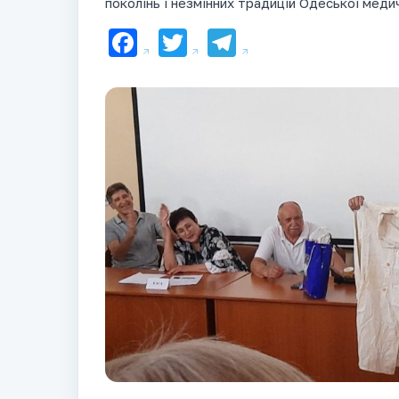
поколінь і незмінних традицій Одеської меди
Facebook
Twitter
Telegram