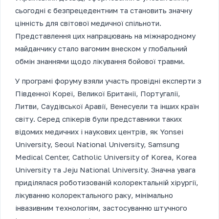
сьогодні є безпрецедентним та становить значну
цінність для світової медичної спільноти.
Представлення цих напрацювань на міжнародному
майданчику стало вагомим внеском у глобальний
обмін знаннями щодо лікування бойової травми.
У програмі форуму взяли участь провідні експерти з
Південної Кореї, Великої Британії, Португалії,
Литви, Саудівської Аравії, Венесуели та інших країн
світу. Серед спікерів були представники таких
відомих медичних і наукових центрів, як Yonsei
University, Seoul National University, Samsung
Medical Center, Catholic University of Korea, Korea
University та Jeju National University. Значна увага
приділялася роботизованій колоректальній хірургії,
лікуванню колоректального раку, мінімально
інвазивним технологіям, застосуванню штучного