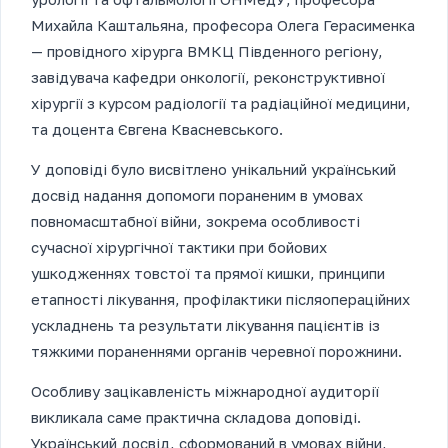
Михайла Каштальяна, професора Олега Герасименка
— провідного хірурга ВМКЦ Південного регіону,
завідувача кафедри онкології, реконструктивної
хірургії з курсом радіології та радіаційної медицини,
та доцента Євгена Квасневського.
У доповіді було висвітлено унікальний український
досвід надання допомоги пораненим в умовах
повномасштабної війни, зокрема особливості
сучасної хірургічної тактики при бойових
ушкодженнях товстої та прямої кишки, принципи
етапності лікування, профілактики післяопераційних
ускладнень та результати лікування пацієнтів із
тяжкими пораненнями органів черевної порожнини.
Особливу зацікавленість міжнародної аудиторії
викликала саме практична складова доповіді.
Український досвід, сформований в умовах війни,