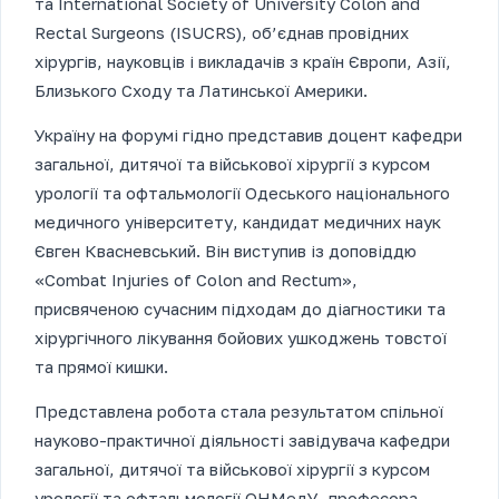
та International Society of University Colon and
Rectal Surgeons (ISUCRS), об’єднав провідних
хірургів, науковців і викладачів з країн Європи, Азії,
Близького Сходу та Латинської Америки.
Україну на форумі гідно представив доцент кафедри
загальної, дитячої та військової хірургії з курсом
урології та офтальмології Одеського національного
медичного університету, кандидат медичних наук
Євген Квасневський. Він виступив із доповіддю
«Combat Injuries of Colon and Rectum»,
присвяченою сучасним підходам до діагностики та
хірургічного лікування бойових ушкоджень товстої
та прямої кишки.
Представлена робота стала результатом спільної
науково-практичної діяльності завідувача кафедри
загальної, дитячої та військової хірургії з курсом
урології та офтальмології ОНМедУ, професора