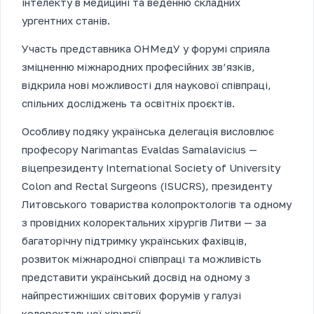
інтелекту в медицині та веденню складних
ургентних станів.
Участь представника ОНМедУ у форумі сприяла
зміцненню міжнародних професійних зв’язків,
відкрила нові можливості для наукової співпраці,
спільних досліджень та освітніх проєктів.
Особливу подяку українська делегація висловлює
професору Narimantas Evaldas Samalavicius —
віцепрезиденту International Society of University
Colon and Rectal Surgeons (ISUCRS), президенту
Литовського товариства колопроктологів та одному
з провідних колоректальних хірургів Литви — за
багаторічну підтримку українських фахівців,
розвиток міжнародної співпраці та можливість
представити український досвід на одному з
найпрестижніших світових форумів у галузі
колоректальної хірургії.