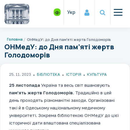
Укр
Головна
ОНМедУ: до Дня пам’яті жертв Голодоморів
ОНМедУ: до Дня пам’яті жертв
Голодоморів
25. 11. 2023
БІБЛІОТЕКА
ІСТОРІЯ
КУЛЬТУРА
25 листопада
Україна та весь світ вшановують
пам’ять жертв Голодоморів
. Традиційно в цей
день проходять різноманітні заходи. Організовані
такі й в Одеському національному медичному
університеті. Зокрема бібліотекою ОНМедУ до цієї
історичної дати влаштована спеціалізована