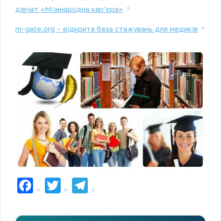
дівчат «Міжнародна кар’єра»
m-gate.org – відкрита база стажувань для медиків
Facebook
Twitter
Telegram