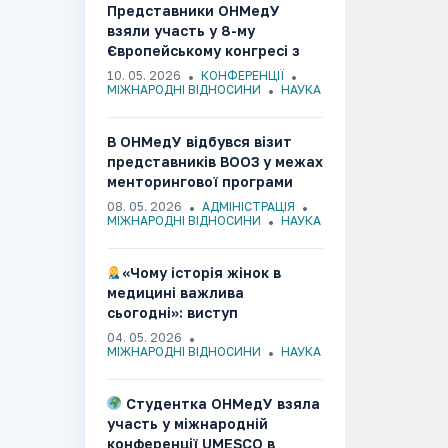
Представники ОНМедУ
взяли участь у 8-му
Європейському конгресі з
ендометріозу(Італія,
10. 05. 2026
КОНФЕРЕНЦІЇ
Болонья, 2026)
МІЖНАРОДНІ ВІДНОСИНИ
НАУКА
В ОНМедУ відбувся візит
представників ВООЗ у межах
менторингової програми
боротьби з
08. 05. 2026
АДМІНІСТРАЦІЯ
антибіотикорезистентністю
МІЖНАРОДНІ ВІДНОСИНИ
НАУКА
«Чому історія жінок в
медицині важлива
сьогодні»: виступ
здобувачки ОНМедУ на
04. 05. 2026
міжнародній конференції в
МІЖНАРОДНІ ВІДНОСИНИ
НАУКА
Канаді
Студентка ОНМедУ взяла
участь у міжнародній
конференції UMESCO в