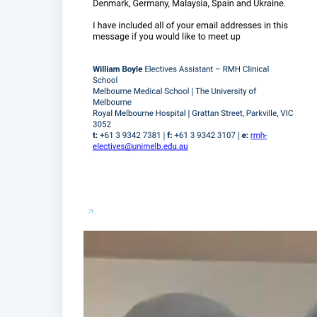
Video
Player