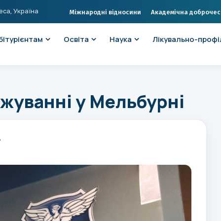
еса, Україна
Міжнародні відносини
Академічна доброчес
бітурієнтам
Освіта
Наука
Лікувально-профі
ажуванні у Мельбурні
А