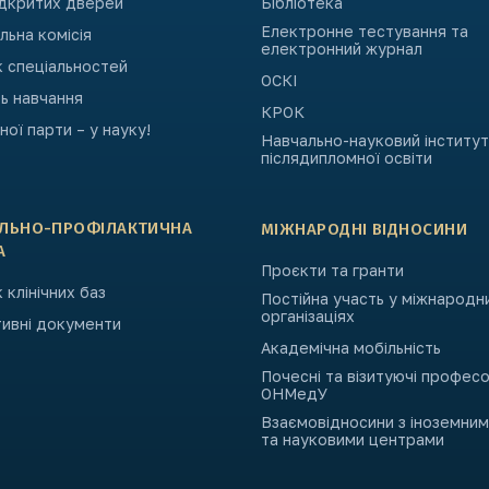
ідкритих дверей
Бібліотека
Електронне тестування та
ьна комісія
електронний журнал
к спеціальностей
ОСКІ
ь навчання
КРОК
ьної парти – у науку!
Навчально-науковий інститут
післядипломної освіти
АЛЬНО-ПРОФІЛАКТИЧНА
МІЖНАРОДНІ ВІДНОСИНИ
А
Проєкти та гранти
 клінічних баз
Постійна участь у міжнародн
організаціях
ивні документи
Академічна мобільність
Почесні та візитуючі профес
ОНМедУ
Взаємовідносини з іноземни
та науковими центрами