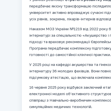
передбачає якісну трансформацію післядипло
університет активно впроваджує сучасні під
усіх рівнів, зокрема, лікарів-інтернів відпо
Наказом МОЗ України №1219 від 2022 року б
інтернатурі за спеціальністю «Акушерство і 
підході та враховує рекомендації Європейськ
Програма передбачає комплексну підготовку 
готовності до самостійної клінічної практики.
У 2025 році на кафедрі акушерства та гінек
інтернатуру 36 молодих фахівців. Вони повн
підсумкову атестацію, що включала комплекс
16 червня 2025 року відбувся заключний етап
електронної моделі об’єктивного структурова
співпраці з Навчально-виробничим комплексо
симуляційних медичних технологій.