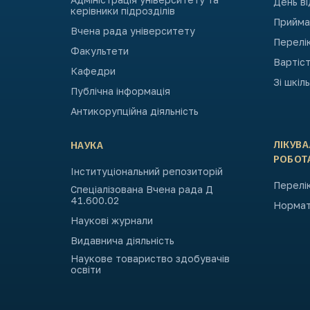
День в
керівники підрозділів
Приймал
Вчена рада університету
Перелі
Факультети
Вартіст
Кафедри
Зі шкіл
Публічна інформація
Антикорупційна діяльність
ЛІКУВ
НАУКА
РОБОТ
Інституціональний репозиторій
Перелік
Спеціалізована Вчена рада Д
41.600.02
Нормат
Наукові журнали
Видавнича діяльність
Наукове товариство здобувачів
освіти