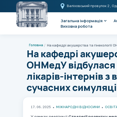
Валіховський провулок 2
, Од
Загальна інформація
А
Виховна робота
Головна
На кафедрі акушерс
ОНМедУ відбулася 
лікарів-інтернів з
сучасних симуляці
17. 06. 2025
МІЖНАРОДНІ ВІДНОСИНИ
ОСВІТ
У рамках реалізації
Стратегії розвитку мед