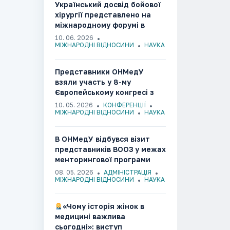
Український досвід бойової
хірургії представлено на
міжнародному форумі в
Литві
10. 06. 2026
МІЖНАРОДНІ ВІДНОСИНИ
НАУКА
Представники ОНМедУ
взяли участь у 8-му
Європейському конгресі з
ендометріозу(Італія,
10. 05. 2026
КОНФЕРЕНЦІЇ
Болонья, 2026)
МІЖНАРОДНІ ВІДНОСИНИ
НАУКА
В ОНМедУ відбувся візит
представників ВООЗ у межах
менторингової програми
боротьби з
08. 05. 2026
АДМІНІСТРАЦІЯ
антибіотикорезистентністю
МІЖНАРОДНІ ВІДНОСИНИ
НАУКА
«Чому історія жінок в
медицині важлива
сьогодні»: виступ