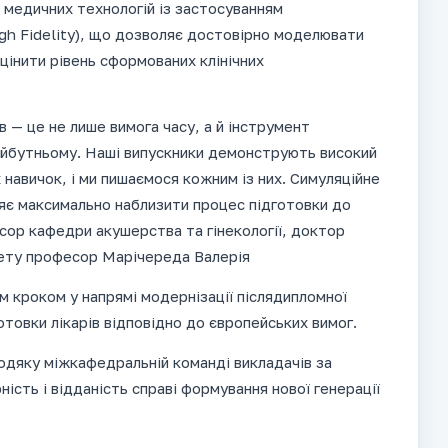
 медичних технологій із застосуванням
igh Fidelity), що дозволяє достовірно моделювати
оцінити рівень сформованих клінічних
ів — це не лише вимога часу, а й інструмент
айбутньому. Наші випускники демонструють високий
 навичок, і ми пишаємося кожним із них. Симуляційне
яє максимально наблизити процес підготовки до
сор кафедри акушерства та гінекології, доктор
тету професор Марічереда Валерія
м кроком у напрямі модернізації післядипломної
отовки лікарів відповідно до європейських вимог.
одяку міжкафедральній команді викладачів за
ість і відданість справі формування нової генерації