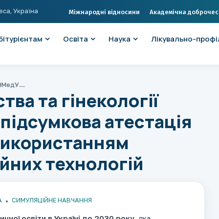
еса, Україна
Міжнародні відносини
Академічна доброчес
бітурієнтам
Освіта
Наука
Лікувально-профі
На кафедрі акушерства та гінекології ОНМедУ відбулася підсумкова атестація лікарів-інтернів з використанням сучасних симуляційних технологій
тва та гінекології
підсумкова атестація
 використанням
йних технологій
А
СИМУЛЯЦІЙНЕ НАВЧАННЯ
ичної освіти в Україні до 2030 року
, яка