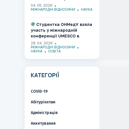
здобувачки ОНМедУ на
04. 05. 2026
міжнародній конференції в
МІЖНАРОДНІ ВІДНОСИНИ
НАУКА
Канаді
Студентка ОНМедУ взяла
участь у міжнародній
конференції UMESCO в
Ужгороді​​​​​​​​​​​​​​​​
28. 04. 2026
МІЖНАРОДНІ ВІДНОСИНИ
НАУКА
ОСВІТА
КАТЕГОРІЇ
COVID-19
Абітурієнтам
Адміністрація
Анкетування