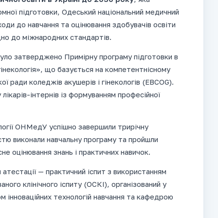
мної підготовки, Одеський національний медичний
ходи до навчання та оцінювання здобувачів освіти
відно до міжнародних стандартів.
уло затверджено Примірну програму підготовки в
гінекологія», що базується на компетентнісному
ої ради коледжів акушерів і гінекологів (EBCOG).
лікарів-інтернів із формуванням професійної
ології ОНМедУ успішно завершили трирічну
істю виконали навчальну програму та пройшли
не оцінювання знань і практичних навичок.
 атестації — практичний іспит з використанням
ного клінічного іспиту (ОСКІ), організований у
м інноваційних технологій навчання та кафедрою