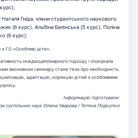
 курс);
 2 Наталя Гніда, члени студентського наукового
жик (6 курс), Альбіна Белінська (5 курс), Поліна
о (6 курс).
 з ГО «Особливі діти».
ативність міждисциплінарного підходу і спонукала
вним висновком семінару стала теза про необхідність
ціалізацію, адаптацію, корекцію дітей з особливими
щороку.
Інформацію підготували:
и суспільних наук Олена Уварова і Тетяна Подкупко