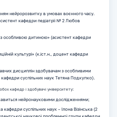
нням нейророзвитку в умовах воєнного часу.
систент кафедри педіатрії № 2 Любов
я з особливою дитиною» (асистент кафедри
ійній культурі» (к.іст.н., доцент кафедри
навчих дисциплін здобувачам з особливими
нт кафедри суспільних наук Тетяна Подкупко).
 обох кафедр і здобувачі університету:
ікавиться нейронауковими дослідженнями;
 кафедри суспільних наук – Ілона Візінська (2
студентської наукової проблемної групи кафедри