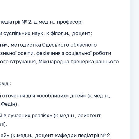
едіатрії № 2, д.мед.н., професор;
 суспільних наук, к.філол.н., доцент;
діти», методистка Одеського обласного
ивної освіти, фахівчиня з соціальної роботи
ого втручання, Міжнародна тренерка раннього
віді:
і оточення для «особливих» дітей» (к.мед.н.,
 Федін),
в сучасних реаліях» (к.мед.н., асистент
і),
ей» (к.мед.н., доцент кафедри педіатрії № 2