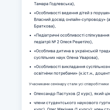
Тамара Годлевська),
«Особливості ведення дітей з поруше
Власний досвід онлайн-супроводу» (а
Браткова),
«Педіатричні особливості спілкуванн
педіатрії № 2 Олеся Решетіло),
«Особлива дитина в українській традиц
суспільних наук Олена Уварова),
«Особливості викладання суспільноз
освітніми потребами» (к.іст.н., доце
Учасниками семінару стали усі співробітники
Олександр Пастухов (2 курс), який ц
члени студентського наукового гуртка
курс), Олег Мякішев (1 курсу); член 