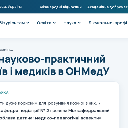
еса, Україна
Міжнародні відносини
Академічна доброчес
бітурієнтам
Освіта
Наука
Лікувально-профі
Міжкафедральний науково-практичний семінар гуманітаріїв і медиків в ОНМедУ
науково-практичний
їв і медиків в ОНМедУ
АУКА
ти дуже корисним для розуміння кожної з них. 7
кафедра педіатрії № 2
провели
Міжкафедральний
облива дитина: медико-педагогічні аспекти»