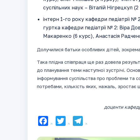
суспільних наук – Віталій Нігрецкул (2
інтерн 1-го року кафедри педіатрії №
гуртка кафедри педіатрії № 2: Віра Дов
Макаренко (6 курс), Анастасія Радченк
Долучилися батьки особливих дітей, зокрема
Така плідна співпраця ще раз довела результ
до планування теми наступної зустрічі. Осно
інформування суспільства про проблеми та со
потребами, кількість яких, нажаль, зростає 
доценти кафедр
Facebook
Twitter
Telegram