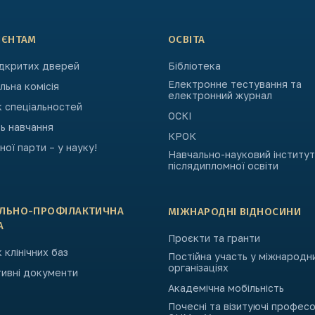
ІЄНТАМ
ОСВІТА
ідкритих дверей
Бібліотека
Електронне тестування та
ьна комісія
електронний журнал
к спеціальностей
ОСКІ
ь навчання
КРОК
ьної парти – у науку!
Навчально-науковий інститут
післядипломної освіти
АЛЬНО-ПРОФІЛАКТИЧНА
МІЖНАРОДНІ ВІДНОСИНИ
А
Проєкти та гранти
 клінічних баз
Постійна участь у міжнародн
організаціях
ивні документи
Академічна мобільність
Почесні та візитуючі профес