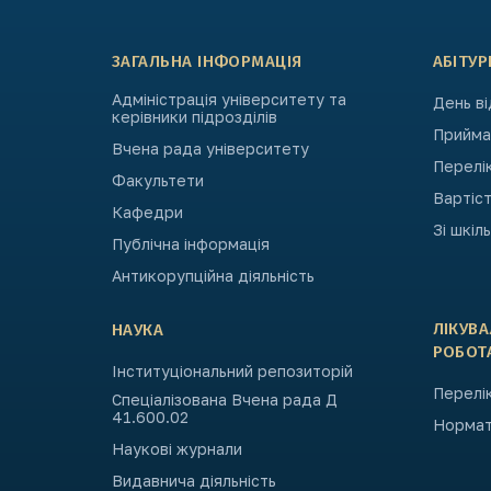
ЗАГАЛЬНА ІНФОРМАЦІЯ
АБІТУР
Адміністрація університету та
День в
керівники підрозділів
Приймал
Вчена рада університету
Перелі
Факультети
Вартіст
Кафедри
Зі шкіл
Публічна інформація
Антикорупційна діяльність
ЛІКУВ
НАУКА
РОБОТ
Інституціональний репозиторій
Перелік
Спеціалізована Вчена рада Д
41.600.02
Нормат
Наукові журнали
Видавнича діяльність