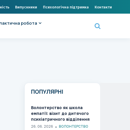
ність
Випускники
Психологічна підтримка
Контакти
лактична робота
ПОПУЛЯРНІ
Волонтерство як школа
емпатії: візит до дитячого
психіатричного відділення
КНП «ООДКЛ» ООР
26. 06. 2026
ВОЛОНТЕРСТВО