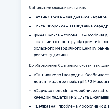
З вітальними словами виступили:
Тетяна Стоєва – завідувачка кафедри п
Ольга Сікорська – завідувачка кафедри
Ірина Шульга – голова ГО «Особливі 
інклюзивного центру підтримки інклюз
обласного методичного центру раннь
розвитку дитини.
До обговорення були запропоновані такі допо
«Світ навколо і всередині. Особливост
доцент кафедри педіатрії № 2 Максим
«Харчова поведінка «особливих» дітей 
кафедри педіатрії № 2 Ольга Джагіашвіл
«Делікатна» проблема у особливих діт