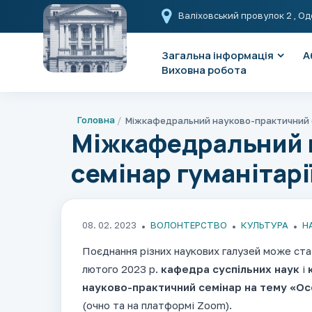
Валіховський провулок 2
, Од
Загальна інформація
А
Виховна робота
Головна
Міжкафедральний 
семінар гуманітарі
08. 02. 2023
ВОЛОНТЕРСТВО
КУЛЬТУРА
Н
Поєднання різних наукових галузей може ста
лютого 2023 р.
кафедра суспільних наук
і
науково-практичний семінар на тему «Ос
(очно та на платформі Zoom).